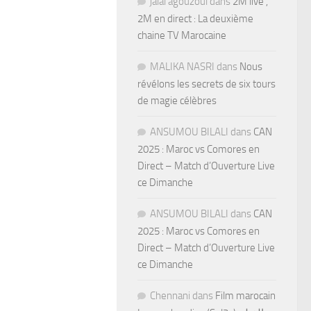
jalal agouzoul
dans
2M live ,
2M en direct : La deuxième
chaine TV Marocaine
MALIKA NASRI
dans
Nous
révélons les secrets de six tours
de magie célèbres
ANSUMOU BILALI
dans
CAN
2025 : Maroc vs Comores en
Direct – Match d’Ouverture Live
ce Dimanche
ANSUMOU BILALI
dans
CAN
2025 : Maroc vs Comores en
Direct – Match d’Ouverture Live
ce Dimanche
Chennani
dans
Film marocain