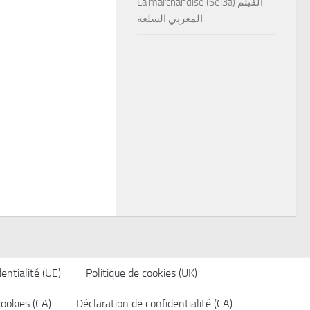
La marchandise (Sel3a) الفيلم
المغربي السلعة
entialité (UE)
Politique de cookies (UK)
cookies (CA)
Déclaration de confidentialité (CA)