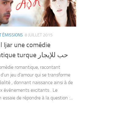
T ÉMISSIONS
8 JUILLET 2015
l Ijar une comédie
romantique turque حب للإيجار
édie romantique, racontant
e d’un jeu d’amour qui se transforme
éalité , donnant naissance ainsi à de
 événements excitants . Le
n essaie de répondre à la question :...