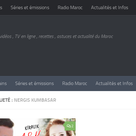
s
Séries et émissions
Radio Maroc
Actualités et Infos
vidéos , TV en ligne , recettes , astuces et actualité du Maroc
ains
Séries et émissions
Radio Maroc
Actualités et Infos
UETÉ :
NERGIS KUMBASAR
2