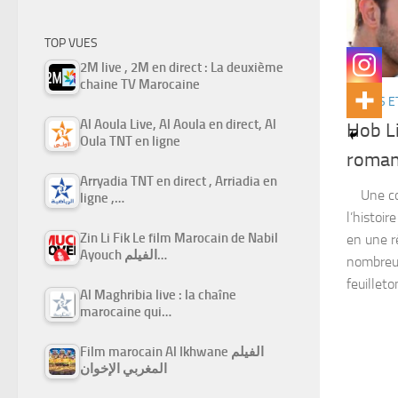
TOP VUES
2M live , 2M en direct : La deuxième
chaine TV Marocaine
SÉRIES E
Al Aoula Live, Al Aoula en direct, Al
Hob Li
Oula TNT en ligne
Arryadia TNT en direct , Arriadia en
Une com
ligne ,…
l’histoir
Zin Li Fik Le film Marocain de Nabil
en une r
Ayouch الفيلم…
nombreux
feuilleto
Al Maghribia live : la chaîne
marocaine qui…
Film marocain Al Ikhwane الفيلم
المغربي الإخوان