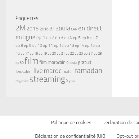
ÉTIQUETTES
2M
al aoula
en direct
2015
2016
CAN
en ligne
ep 1
ep 3
ep 2
ep 4
ep 5
ep 6
ep 7
ep 11
ep 8
ep 9
ep 10
ep 12
ep 13
ep 15
ep
ep 14
16
ep 17
ep 21
ep 27
ep 18
ep 19
ep 20
ep 22
ep 23
ep 28
film
gratuit
film marocain
ep 30
Ghouta
ramadan
maroc
live
Jerusalem
match
streaming
Syria
regarder
Politique de cookies
Déclaration de con
Déclaration de confidentialité (UK)
Opt-out pr