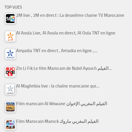
TOP VUES
2M live , 2M en direct : La deuxième chaine TV Marocaine
Al Aoula Live, Al Aoula en direct, Al Oula TNT en ligne
Arryadia TNT en direct , Arriadia en ligne ,…
Zin Li Fik Le film Marocain de Nabil Ayouch الفيلم…
Al Maghribia live : la chaîne marocaine qui…
Film marocain Al Ikhwane الفيلم المغربي الإخوان
Film Marocain Marock الفيلم المغربي ماروك