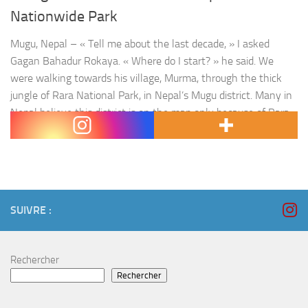
Nationwide Park
Mugu, Nepal – « Tell me about the last decade, » I asked
Gagan Bahadur Rokaya. « Where do I start? » he said. We
were walking towards his village, Murma, through the thick
jungle of Rara National Park, in Nepal’s Mugu district. Many in
Nepal believe this district is on the map only because of Rara,
a crystalline lake,…
SUIVRE :
Rechercher
Rechercher