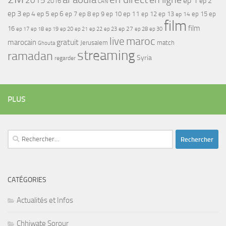
2015
ep 1
ep 2
2016
CAN
ep 3
ep 4
ep 5
ep 6
ep 7
ep 11
ep 8
ep 9
ep 10
ep 12
ep 13
ep 15
ep
ep 14
film
film
16
ep 17
ep 21
ep 27
ep 18
ep 19
ep 20
ep 22
ep 23
ep 28
ep 30
maroc
live
gratuit
marocain
Jerusalem
match
Ghouta
streaming
ramadan
Syria
regarder
PLUS
Rechercher :
CATÉGORIES
Actualités et Infos
Chhiwate Sorour