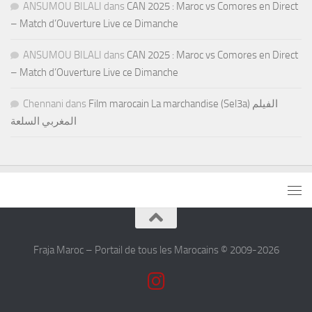
ANSUMOU BILALI
dans
CAN 2025 : Maroc vs Comores en Direct
– Match d’Ouverture Live ce Dimanche
ANSUMOU BILALI
dans
CAN 2025 : Maroc vs Comores en Direct
– Match d’Ouverture Live ce Dimanche
Chennani
dans
Film marocain La marchandise (Sel3a) الفيلم
المغربي السلعة
Fraja Maroc – Portail de tous les Marocains © 2009-2026