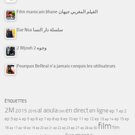
Film marocain Jihane الفيلم المغربي جيهان
Dar Nsa سلسلة دار النسا
2 Wjouh 2 وجوه
Pourquoi BeReal n’a jamais conquis les utilisateurs
ÉTIQUETTES
2M
al aoula
en direct
en ligne
2015
ep 1
ep 2
2016
CAN
ep 3
ep 4
ep 5
ep 6
ep 7
ep 11
ep 8
ep 9
ep 10
ep 12
ep 13
ep 15
ep
ep 14
film
film
16
ep 17
ep 21
ep 27
ep 18
ep 19
ep 20
ep 22
ep 23
ep 28
ep 30