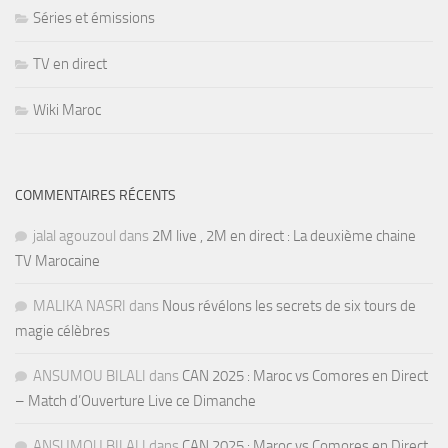
Séries et émissions
TV en direct
Wiki Maroc
COMMENTAIRES RÉCENTS
jalal agouzoul
dans
2M live , 2M en direct : La deuxième chaine
TV Marocaine
MALIKA NASRI
dans
Nous révélons les secrets de six tours de
magie célèbres
ANSUMOU BILALI
dans
CAN 2025 : Maroc vs Comores en Direct
– Match d’Ouverture Live ce Dimanche
ANSUMOU BILALI
dans
CAN 2025 : Maroc vs Comores en Direct