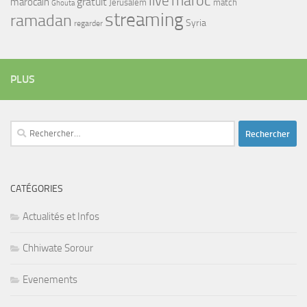
maroc
live
gratuit
marocain
Jerusalem
match
Ghouta
streaming
ramadan
Syria
regarder
PLUS
Rechercher :
CATÉGORIES
Actualités et Infos
Chhiwate Sorour
Evenements