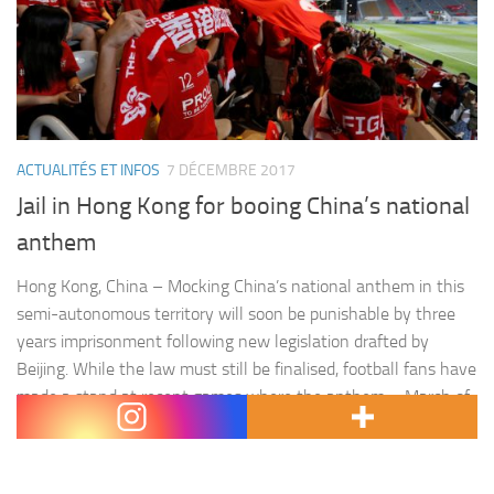
ACTUALITÉS ET INFOS
7 DÉCEMBRE 2017
Jail in Hong Kong for booing China’s national
anthem
Hong Kong, China – Mocking China’s national anthem in this
semi-autonomous territory will soon be punishable by three
years imprisonment following new legislation drafted by
Beijing. While the law must still be finalised, football fans have
made a stand at recent games where the anthem – March of
the Volunteers – has played. A number…