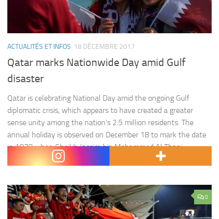
ACTUALITÉS ET INFOS
18 DÉCEMBRE 2017
Qatar marks Nationwide Day amid Gulf
disaster
Qatar is celebrating National Day amid the ongoing Gulf
diplomatic crisis, which appears to have created a greater
sense unity among the nation’s 2.5 million residents. The
annual holiday is observed on December 18 to mark the date
in 1878 when Sheikh Jassim bin Mohammed Al Thani
succeeded his father as the emir and led…
0