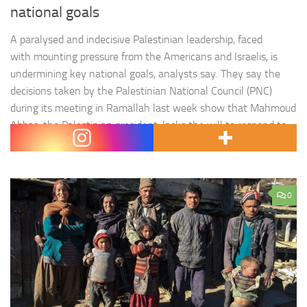
national goals
A paralysed and indecisive Palestinian leadership, faced
with mounting pressure from the Americans and Israelis, is
undermining key national goals, analysts say. They say the
decisions taken by the Palestinian National Council (PNC)
during its meeting in Ramallah last week show that Mahmoud
Abbas, the Palestinian president, lacks the will to respond to
American and Israeli efforts to…
0