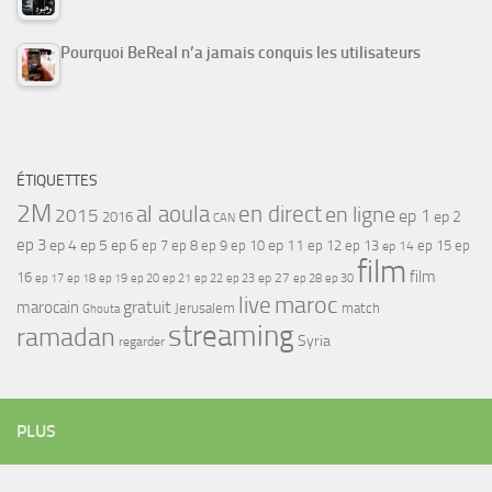
Pourquoi BeReal n’a jamais conquis les utilisateurs
ÉTIQUETTES
2M
al aoula
en direct
en ligne
2015
ep 1
ep 2
2016
CAN
ep 3
ep 4
ep 5
ep 6
ep 7
ep 11
ep 8
ep 9
ep 10
ep 12
ep 13
ep 15
ep
ep 14
film
film
16
ep 17
ep 21
ep 27
ep 18
ep 19
ep 20
ep 22
ep 23
ep 28
ep 30
maroc
live
gratuit
marocain
Jerusalem
match
Ghouta
streaming
ramadan
Syria
regarder
PLUS