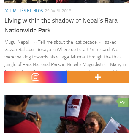
ACTUALITÉS ET INFOS
29 AVRIL 2018
Living within the shadow of Nepal’s Rara
Nationwide Park
Mugu, Nepal – « Tell me about the last decade, » I asked
Gagan Bahadur Rokaya. « Where do I start? » he said. We
were walking towards his village, Murma, through the thick
jungle of Rara National Park, in Nepal’s Mugu district. Many in
Nepal believe this district is on the map only because of Rara,
a crystalline lake,…
0