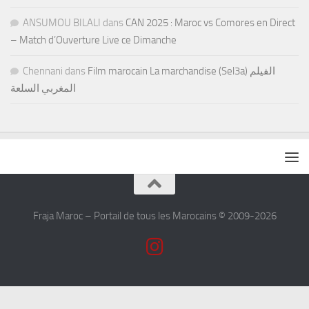
ANSUMOU BILALI
dans
CAN 2025 : Maroc vs Comores en Direct
– Match d’Ouverture Live ce Dimanche
Chennani
dans
Film marocain La marchandise (Sel3a) الفيلم
المغربي السلعة
Fraja Maroc – Portail de tous les Marocains © 2009-2026