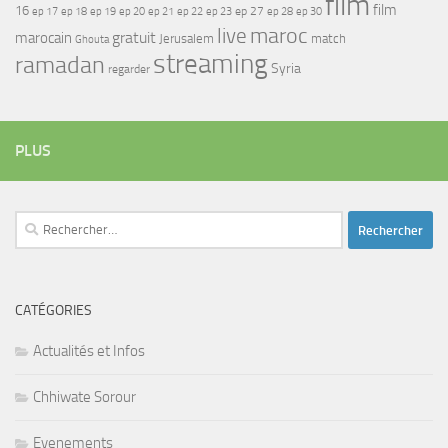
film
film
16
ep 17
ep 21
ep 27
ep 18
ep 19
ep 20
ep 22
ep 23
ep 28
ep 30
maroc
live
gratuit
marocain
Jerusalem
match
Ghouta
streaming
ramadan
Syria
regarder
PLUS
Rechercher :
CATÉGORIES
Actualités et Infos
Chhiwate Sorour
Evenements