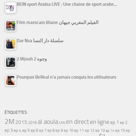
BEIN sport Arabia LIVE : Une chaine de sport arabe…
Film marocain Jihane الفيلم المغربي جيهان
Dar Nsa سلسلة دار النسا
2 Wjouh 2 وجوه
Pourquoi BeReal n’a jamais conquis les utilisateurs
ÉTIQUETTES
2M
al aoula
en direct
en ligne
2015
ep 1
ep 2
2016
CAN
ep 3
ep 4
ep 5
ep 6
ep 7
ep 11
ep 8
ep 9
ep 10
ep 12
ep 13
ep 15
ep
ep 14