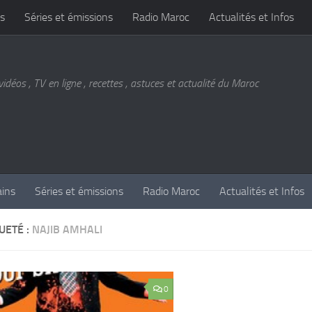
s
Séries et émissions
Radio Maroc
Actualités et Infos
vidéos , TV en ligne , recettes , astuces et actualité du Maroc
ains
Séries et émissions
Radio Maroc
Actualités et Infos
UETÉ :
NAJIB AMHALI
0