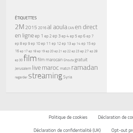
ÉTIQUETTES
2M
al aoula
en direct
2015
2016
CAN
en ligne
ep 1
ep 3
ep 2
ep 4
ep 5
ep 6
ep 7
ep 11
ep 8
ep 9
ep 10
ep 12
ep 13
ep 15
ep
ep 14
16
ep 17
ep 21
ep 27
ep 18
ep 19
ep 20
ep 22
ep 23
ep 28
film
gratuit
film marocain
ep 30
Ghouta
ramadan
maroc
live
Jerusalem
match
streaming
Syria
regarder
Politique de cookies
Déclaration de con
Déclaration de confidentialité (UK)
Opt-out pr