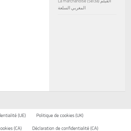
La marchandise (Sel3a) الفيلم
المغربي السلعة
entialité (UE)
Politique de cookies (UK)
cookies (CA)
Déclaration de confidentialité (CA)