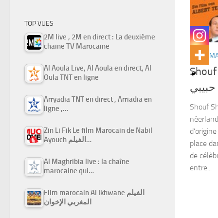
TOP VUES
2M live , 2M en direct : La deuxième
chaine TV Marocaine
FILMS M
Al Aoula Live, Al Aoula en direct, Al
Shouf sh
Oula TNT en ligne
حبيبي
Arryadia TNT en direct , Arriadia en
Shouf Sh
ligne ,…
néerland
Zin Li Fik Le film Marocain de Nabil
d’origin
Ayouch الفيلم…
place da
de célèb
Al Maghribia live : la chaîne
entre...
marocaine qui…
Film marocain Al Ikhwane الفيلم
المغربي الإخوان