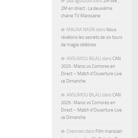
jalal agouzoul
dans
2M live ,
2M en direct : La deuxième
chaine TV Marocaine
MALIKA NASRI
dans
Nous
révélons les secrets de six tours
de magie célèbres
ANSUMOU BILALI
dans
CAN
2025 : Maroc vs Comores en
Direct – Match d’Ouverture Live
ce Dimanche
ANSUMOU BILALI
dans
CAN
2025 : Maroc vs Comores en
Direct – Match d’Ouverture Live
ce Dimanche
Chennani
dans
Film marocain