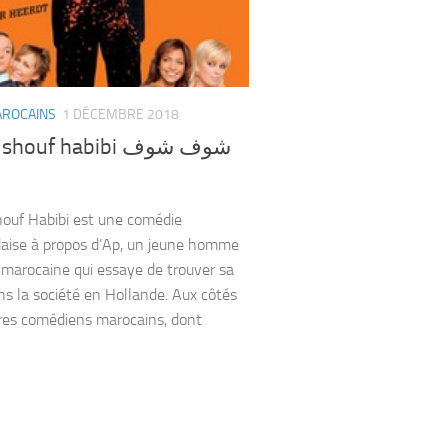
AROCAINS
1 DÉCEMBRE 2018
ouf habibi شوف شوف
ouf Habibi est une comédie
aise à propos d’Ap, un jeune homme
e marocaine qui essaye de trouver sa
ns la société en Hollande. Aux côtés
res comédiens marocains, dont