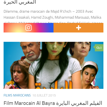
المغربي الحيرة
Dilemme, drame marocain de Majid R’chich – 2003 Avec
Hassan Essakali, Hamid Zoughi, Mohammad Marouazi, Malika
el Omari, Mohamed Khouyi, Naima Ilias, Rachid Fekkak, Hanan
Ben Moussa, Mehdi Ouazani Film : Dilemme , hayra...
0
FILMS MAROCAINS
10 JUILLET 2015
Film Marocain Al Bayra الفيلم المغربي البايرة