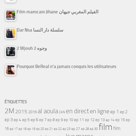
Film marocain Jihane الفيلم المغربي جيهان
Dar Nsa سلسلة دار النسا
2 Wjouh 2 وجوه
Pourquoi BeReal n’a jamais conquis les utilisateurs
ÉTIQUETTES
2M
al aoula
en direct
en ligne
2015
ep 1
ep 2
2016
CAN
ep 3
ep 4
ep 5
ep 6
ep 7
ep 11
ep 8
ep 9
ep 10
ep 12
ep 13
ep 15
ep
ep 14
film
film
16
ep 17
ep 21
ep 27
ep 18
ep 19
ep 20
ep 22
ep 23
ep 28
ep 30