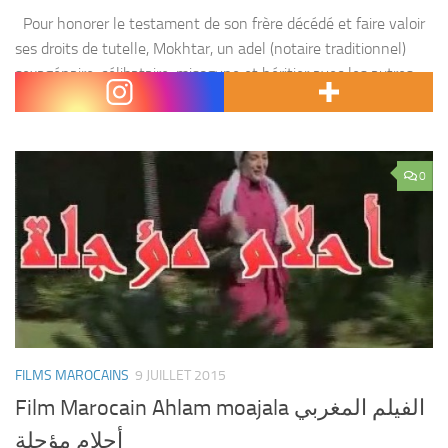
Pour honorer le testament de son frère décédé et faire valoir
ses droits de tutelle, Mokhtar, un adel (notaire traditionnel)
sexagénaire, célibataire, misogyne et héritier avec les autres,
est déterminé, selon les dernières...
0
FILMS MAROCAINS
9 JUILLET 2015
Film Marocain Ahlam moajala الفيلم المغربي
أحلام مؤجلة