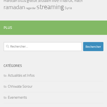
maroc
live
gratuit
marocain
Jerusalem
match
Ghouta
streaming
ramadan
Syria
regarder
PLUS
Rechercher :
CATÉGORIES
Actualités et Infos
Chhiwate Sorour
Evenements