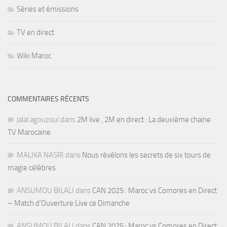
Séries et émissions
TV en direct
Wiki Maroc
COMMENTAIRES RÉCENTS
jalal agouzoul
dans
2M live , 2M en direct : La deuxième chaine
TV Marocaine
MALIKA NASRI
dans
Nous révélons les secrets de six tours de
magie célèbres
ANSUMOU BILALI
dans
CAN 2025 : Maroc vs Comores en Direct
– Match d’Ouverture Live ce Dimanche
ANSUMOU BILALI
dans
CAN 2025 : Maroc vs Comores en Direct