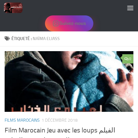
Skip to content
Suivez-nous
ÉTIQUETÉ :
NAÏMA ELIASS
0
FILMS MAROCAINS
1 DÉCEMBRE 2018
Film Marocain Jeu avec les loups الفيلم