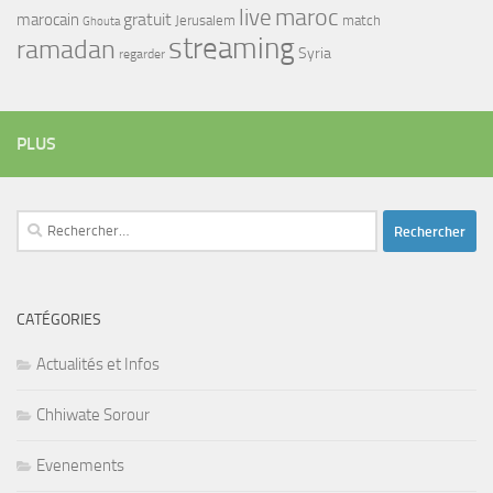
maroc
live
gratuit
marocain
Jerusalem
match
Ghouta
streaming
ramadan
Syria
regarder
PLUS
Rechercher :
CATÉGORIES
Actualités et Infos
Chhiwate Sorour
Evenements