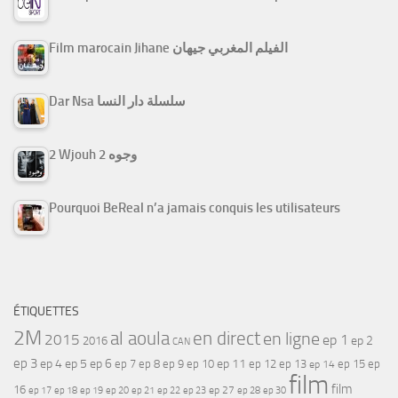
Film marocain Jihane الفيلم المغربي جيهان
Dar Nsa سلسلة دار النسا
2 Wjouh 2 وجوه
Pourquoi BeReal n’a jamais conquis les utilisateurs
ÉTIQUETTES
2M
al aoula
en direct
en ligne
2015
ep 1
ep 2
2016
CAN
ep 3
ep 4
ep 5
ep 6
ep 7
ep 11
ep 8
ep 9
ep 10
ep 12
ep 13
ep 15
ep
ep 14
film
film
16
ep 17
ep 21
ep 27
ep 18
ep 19
ep 20
ep 22
ep 23
ep 28
ep 30