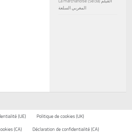
La marchandise (Sel3a) الفيلم
المغربي السلعة
entialité (UE)
Politique de cookies (UK)
cookies (CA)
Déclaration de confidentialité (CA)