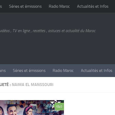
s
Séries et émissions
Radio Maroc
Actualités et Infos
vidéos , TV en ligne , recettes , astuces et actualité du Maroc
ains
Séries et émissions
Radio Maroc
Actualités et Infos
UETÉ :
NAIMA EL MANSSOURI
0