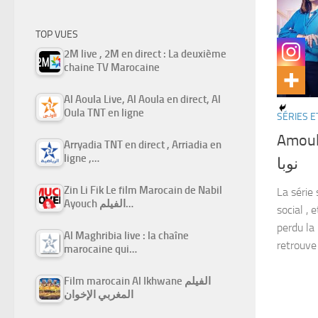
TOP VUES
2M live , 2M en direct : La deuxième
chaine TV Marocaine
Al Aoula Live, Al Aoula en direct, Al
Oula TNT en ligne
SÉRIES E
Amoula Nou
Arryadia TNT en direct , Arriadia en
ligne ,…
ﻧﻮﺑﺎ
Zin Li Fik Le film Marocain de Nabil
La série
Ayouch الفيلم…
social , 
perdu la
Al Maghribia live : la chaîne
retrouve 
marocaine qui…
Film marocain Al Ikhwane الفيلم
المغربي الإخوان