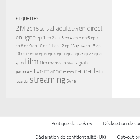
ÉTIQUETTES
2M
al aoula
en direct
2015
2016
CAN
en ligne
ep 1
ep 3
ep 2
ep 4
ep 5
ep 6
ep 7
ep 11
ep 8
ep 9
ep 10
ep 12
ep 13
ep 15
ep
ep 14
16
ep 17
ep 21
ep 27
ep 18
ep 19
ep 20
ep 22
ep 23
ep 28
film
gratuit
film marocain
ep 30
Ghouta
ramadan
maroc
live
Jerusalem
match
streaming
Syria
regarder
Politique de cookies
Déclaration de con
Déclaration de confidentialité (UK)
Opt-out pr