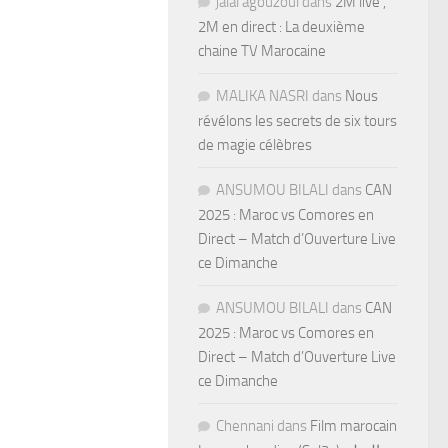
jalal agouzoul
dans
2M live ,
2M en direct : La deuxième
chaine TV Marocaine
MALIKA NASRI
dans
Nous
révélons les secrets de six tours
de magie célèbres
ANSUMOU BILALI
dans
CAN
2025 : Maroc vs Comores en
Direct – Match d’Ouverture Live
ce Dimanche
ANSUMOU BILALI
dans
CAN
2025 : Maroc vs Comores en
Direct – Match d’Ouverture Live
ce Dimanche
Chennani
dans
Film marocain