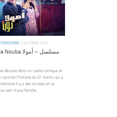
T ÉMISSIONS
7 OCTOBRE 2023
ba مسلسل – ﺃﻣﻮﻻ
 se déroule dans un cadre comique et
et raconte l’histoire du Dr. Karim, qui a
 mémoire il y a des années et se
au sein d’une famille...