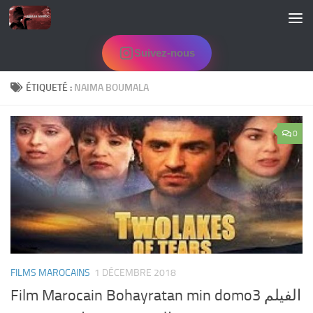
Skip to content
Suivez-nous
ÉTIQUETÉ :
NAIMA BOUMALA
0
FILMS MAROCAINS
1 DÉCEMBRE 2018
Film Marocain Bohayratan min domo3 الفيلم