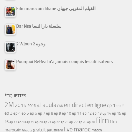
Film marocain Jihane الفيلم المغربي جيهان
Dar Nsa سلسلة دار النسا
2 Wjouh 2 وجوه
Pourquoi BeReal n’a jamais conquis les utilisateurs
ÉTIQUETTES
2M
al aoula
en direct
en ligne
2015
ep 1
ep 2
2016
CAN
ep 3
ep 4
ep 5
ep 6
ep 7
ep 11
ep 8
ep 9
ep 10
ep 12
ep 13
ep 15
ep
ep 14
film
film
16
ep 17
ep 21
ep 27
ep 18
ep 19
ep 20
ep 22
ep 23
ep 28
ep 30
maroc
live
gratuit
marocain
Jerusalem
match
Ghouta