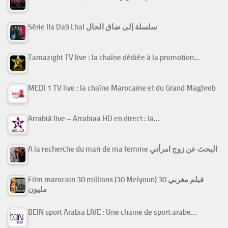
Série Ila Da9 Lhal سلسلة إلى ضاق الحال
Tamazight TV live : la chaîne dédiée à la promotion…
MEDI 1 TV live : la chaîne Marocaine et du Grand Maghreb
Arrabiâ live – Arrabiaa HD en direct : la…
A la recherche du mari de ma femme البحث عن زوج امرأتي
Film marocain 30 millions (30 Melyoun) فيلم مغربي 30
مليون
BEIN sport Arabia LIVE : Une chaine de sport arabe…