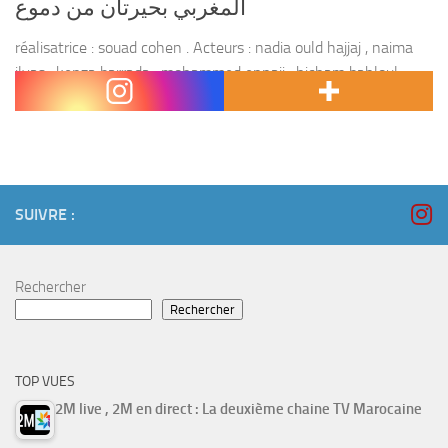
المغربي بحيرتان من دموع
réalisatrice : souad cohen . Acteurs : nadia ould hajjaj , naima
ilyas , kenza barrada , mohammed ennaji , hicham bahloul ,
amina ahrif , rim amzil , fatima tihihit , salah ben...
SUIVRE :
Rechercher
Rechercher
TOP VUES
2M live , 2M en direct : La deuxième chaine TV Marocaine