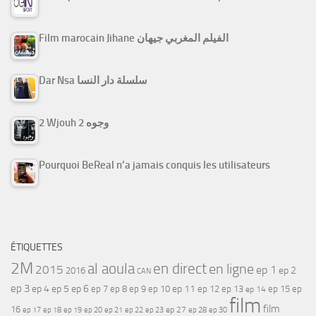
Film marocain Jihane الفيلم المغربي جيهان
Dar Nsa سلسلة دار النسا
2 Wjouh 2 وجوه
Pourquoi BeReal n’a jamais conquis les utilisateurs
ÉTIQUETTES
2M
al aoula
en direct
en ligne
2015
ep 1
ep 2
2016
CAN
ep 3
ep 4
ep 5
ep 6
ep 7
ep 11
ep 8
ep 9
ep 10
ep 12
ep 13
ep 15
ep
ep 14
film
film
16
ep 17
ep 21
ep 27
ep 18
ep 19
ep 20
ep 22
ep 23
ep 28
ep 30