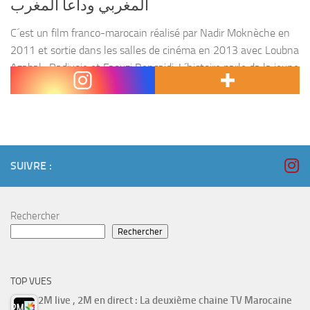
المغربي وداعاً المغرب
C´est un film franco-marocain réalisé par Nadir Moknèche en
2011 et sortie dans les salles de cinéma en 2013 avec Loubna
Azabal , Radivoje et Faouzi Bensaidi. L´histoire parle da la jeune
Dounia qui...
SUIVRE :
Rechercher
Rechercher
TOP VUES
2M live , 2M en direct : La deuxième chaine TV Marocaine