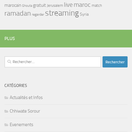
maroc
live
gratuit
marocain
Jerusalem
match
Ghouta
streaming
ramadan
Syria
regarder
PLUS
Rechercher :
CATÉGORIES
Actualités et Infos
Chhiwate Sorour
Evenements