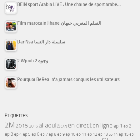
BEIN sport Arabia LIVE : Une chaine de sport arabe…
Film marocain Jihane الفيلم المغربي جيهان
Dar Nsa سلسلة دار النسا
2 Wjouh 2 وجوه
Pourquoi BeReal n’a jamais conquis les utilisateurs
ÉTIQUETTES
2M
al aoula
en direct
en ligne
2015
ep 1
ep 2
2016
CAN
ep 3
ep 4
ep 5
ep 6
ep 7
ep 11
ep 8
ep 9
ep 10
ep 12
ep 13
ep 15
ep
ep 14