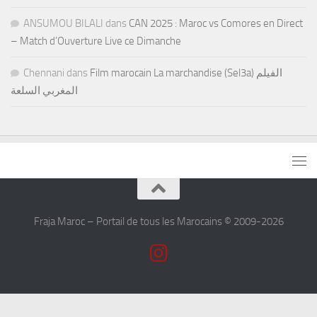
ANSUMOU BILALI
dans
CAN 2025 : Maroc vs Comores en Direct
– Match d’Ouverture Live ce Dimanche
Chennani
dans
Film marocain La marchandise (Sel3a) الفيلم
المغربي السلعة
Fraja Maroc – Portail de tous les Marocains © 2009-2026