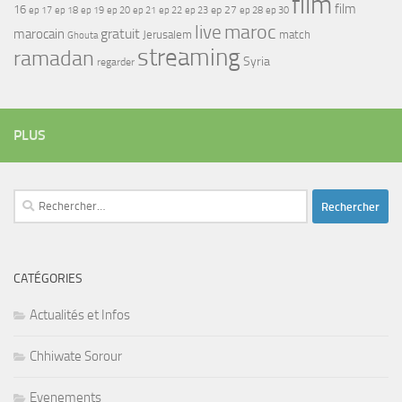
film
film
16
ep 17
ep 21
ep 27
ep 18
ep 19
ep 20
ep 22
ep 23
ep 28
ep 30
maroc
live
gratuit
marocain
Jerusalem
match
Ghouta
streaming
ramadan
Syria
regarder
PLUS
Rechercher :
CATÉGORIES
Actualités et Infos
Chhiwate Sorour
Evenements