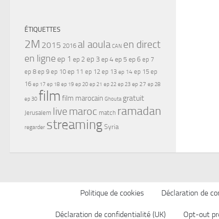
ÉTIQUETTES
2M
al aoula
en direct
2015
2016
CAN
en ligne
ep 1
ep 3
ep 2
ep 4
ep 5
ep 6
ep 7
ep 11
ep 8
ep 9
ep 10
ep 12
ep 13
ep 15
ep
ep 14
16
ep 17
ep 21
ep 27
ep 18
ep 19
ep 20
ep 22
ep 23
ep 28
film
gratuit
film marocain
ep 30
Ghouta
ramadan
maroc
live
Jerusalem
match
streaming
Syria
regarder
Politique de cookies
Déclaration de con
Déclaration de confidentialité (UK)
Opt-out pr