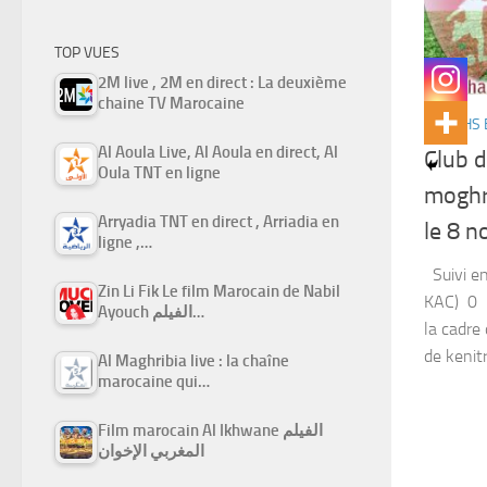
TOP VUES
2M live , 2M en direct : La deuxième
chaine TV Marocaine
MATCHS 
Al Aoula Live, Al Aoula en direct, Al
Club d
Oula TNT en ligne
moghr
Arryadia TNT en direct , Arriadia en
le 8 
ligne ,…
Suivi en
Zin Li Fik Le film Marocain de Nabil
KAC) 0 
Ayouch الفيلم…
la cadre
de kenitr
Al Maghribia live : la chaîne
marocaine qui…
Film marocain Al Ikhwane الفيلم
المغربي الإخوان