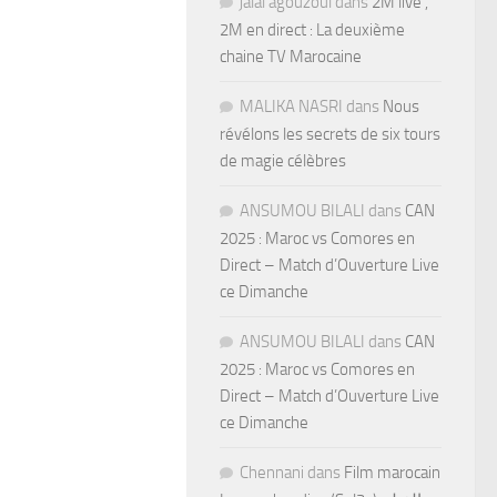
jalal agouzoul
dans
2M live ,
2M en direct : La deuxième
chaine TV Marocaine
MALIKA NASRI
dans
Nous
révélons les secrets de six tours
de magie célèbres
ANSUMOU BILALI
dans
CAN
2025 : Maroc vs Comores en
Direct – Match d’Ouverture Live
ce Dimanche
ANSUMOU BILALI
dans
CAN
2025 : Maroc vs Comores en
Direct – Match d’Ouverture Live
ce Dimanche
Chennani
dans
Film marocain