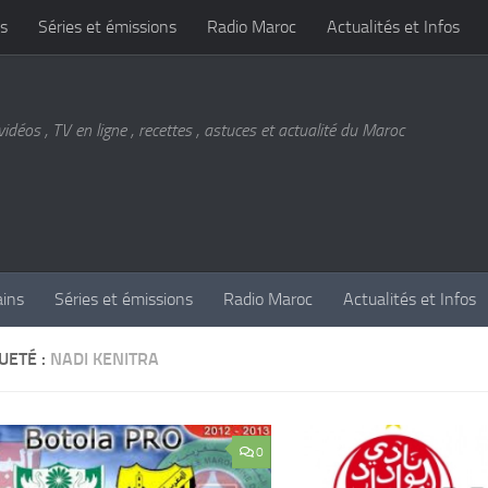
s
Séries et émissions
Radio Maroc
Actualités et Infos
vidéos , TV en ligne , recettes , astuces et actualité du Maroc
ains
Séries et émissions
Radio Maroc
Actualités et Infos
UETÉ :
NADI KENITRA
0