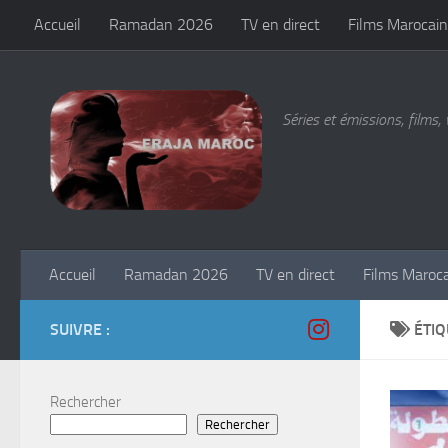
Accueil
Ramadan 2026
TV en direct
Films Marocain
Skip to content
Séries et émissions, films, 
Accueil
Ramadan 2026
TV en direct
Films Maroc
SUIVRE :
ÉTIQ
Rechercher
Rechercher