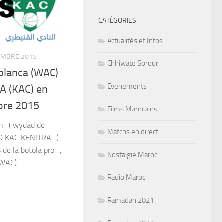
CATÉGORIES
Actualités et Infos
EMBRE 2015
Chhiwate Sorour
blanca (WAC)
Evenements
A (KAC) en
bre 2015
Films Marocains
 : ( wydad de
Matchs en direct
0 KAC KENITRA )
 de la botola pro ,
Nostalgie Maroc
WAC)...
Radio Maroc
Ramadan 2021