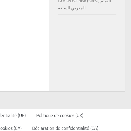
La marchandise (Sel3a) الفيلم
المغربي السلعة
entialité (UE)
Politique de cookies (UK)
cookies (CA)
Déclaration de confidentialité (CA)