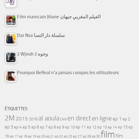
Film marocain Jihane الفيلم المغربي جيهان
Dar Nsa سلسلة دار النسا
2 Wjouh 2 وجوه
Pourquoi BeReal n’a jamais conquis les utilisateurs
ÉTIQUETTES
2M
al aoula
en direct
en ligne
2015
ep 1
ep 2
2016
CAN
ep 3
ep 4
ep 5
ep 6
ep 7
ep 11
ep 8
ep 9
ep 10
ep 12
ep 13
ep 15
ep
ep 14
film
film
16
ep 17
ep 21
ep 27
ep 18
ep 19
ep 20
ep 22
ep 23
ep 28
ep 30