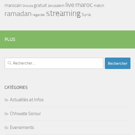
maroc
live
gratuit
marocain
Jerusalem
match
Ghouta
streaming
ramadan
Syria
regarder
PLUS
Rechercher :
CATÉGORIES
Actualités et Infos
Chhiwate Sorour
Evenements