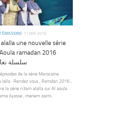
T ÉMISSIONS
17 MAI 2016
lalla une nouvelle série
l Aoula ramadan 2016
سلسلة نعام
 épisodes de la série Marocaine
lalla : Rendez vous , Ramdan 2016 ,
re la série n3am alalla sur Al aoula .
ima ilyasse , meriem zaimi...