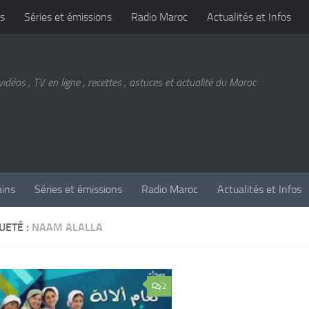
s
Séries et émissions
Radio Maroc
Actualités et Infos
vidéos , TV en ligne , recettes , astuces et actualité du Maroc
ains
Séries et émissions
Radio Maroc
Actualités et Infos
UETÉ :
NAAM ALALLA
2