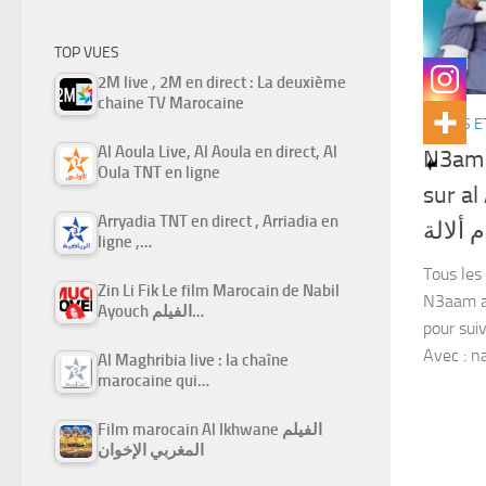
TOP VUES
2M live , 2M en direct : La deuxième
chaine TV Marocaine
SÉRIES E
Al Aoula Live, Al Aoula en direct, Al
N3am a
Oula TNT en ligne
sur a
Arryadia TNT en direct , Arriadia en
 ألالة
ligne ,…
Tous les
Zin Li Fik Le film Marocain de Nabil
N3aam a 
Ayouch الفيلم…
pour suiv
Avec : na
Al Maghribia live : la chaîne
marocaine qui…
Film marocain Al Ikhwane الفيلم
المغربي الإخوان