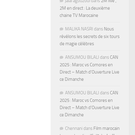
jalal agouzoul
dans
2M live ,
2M en direct : La deuxième
chaine TV Marocaine
MALIKA NASRI
dans
Nous
révélons les secrets de six tours
de magie célèbres
ANSUMOU BILALI
dans
CAN
2025 : Maroc vs Comores en
Direct – Match d’Ouverture Live
ce Dimanche
ANSUMOU BILALI
dans
CAN
2025 : Maroc vs Comores en
Direct – Match d’Ouverture Live
ce Dimanche
Chennani
dans
Film marocain