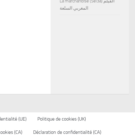
La marchandise (Sel3a) الفيلم
المغربي السلعة
entialité (UE)
Politique de cookies (UK)
cookies (CA)
Déclaration de confidentialité (CA)