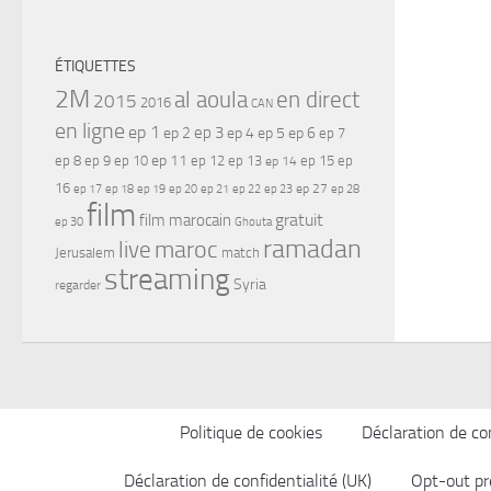
ÉTIQUETTES
2M
al aoula
en direct
2015
2016
CAN
en ligne
ep 1
ep 3
ep 2
ep 4
ep 5
ep 6
ep 7
ep 11
ep 8
ep 9
ep 10
ep 12
ep 13
ep 15
ep
ep 14
16
ep 17
ep 21
ep 27
ep 18
ep 19
ep 20
ep 22
ep 23
ep 28
film
gratuit
film marocain
ep 30
Ghouta
ramadan
maroc
live
Jerusalem
match
streaming
Syria
regarder
Politique de cookies
Déclaration de con
Déclaration de confidentialité (UK)
Opt-out pr