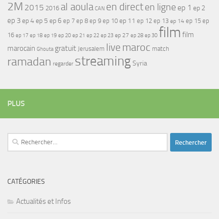
2M
al aoula
en direct
en ligne
2015
ep 1
ep 2
2016
CAN
ep 3
ep 4
ep 5
ep 6
ep 7
ep 11
ep 8
ep 9
ep 10
ep 12
ep 13
ep 15
ep
ep 14
film
film
16
ep 17
ep 21
ep 27
ep 18
ep 19
ep 20
ep 22
ep 23
ep 28
ep 30
maroc
live
gratuit
marocain
Jerusalem
match
Ghouta
streaming
ramadan
Syria
regarder
PLUS
Rechercher :
CATÉGORIES
Actualités et Infos