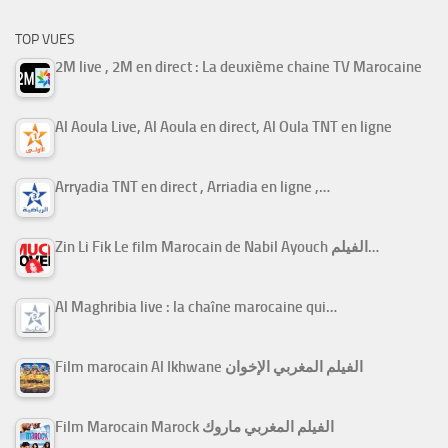
TOP VUES
2M live , 2M en direct : La deuxième chaine TV Marocaine
Al Aoula Live, Al Aoula en direct, Al Oula TNT en ligne
Arryadia TNT en direct , Arriadia en ligne ,…
Zin Li Fik Le film Marocain de Nabil Ayouch الفيلم…
Al Maghribia live : la chaîne marocaine qui…
Film marocain Al Ikhwane الفيلم المغربي الإخوان
Film Marocain Marock الفيلم المغربي ماروك