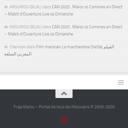
ANSUMOU BILALI
dans
CAN 2025 : Maroc vs Comores en Direct
– Match d’Ouverture Live ce Dimanche
ANSUMOU BILALI
dans
CAN 2025 : Maroc vs Comores en Direct
– Match d’Ouverture Live ce Dimanche
Chennani
dans
Film marocain La marchandise (Sel3a) الفيلم
المغربي السلعة
Fraja Maroc – Portail de tous les Marocains © 2009-2026