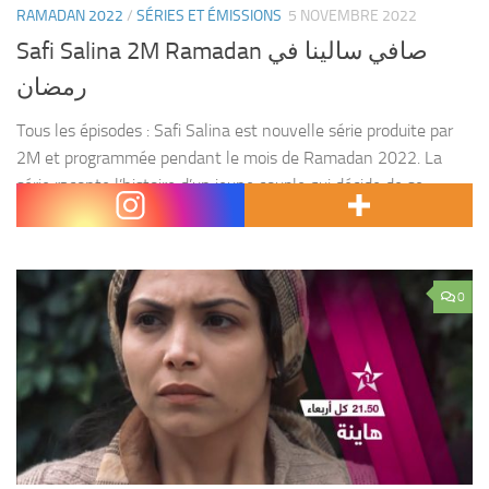
RAMADAN 2022
/
SÉRIES ET ÉMISSIONS
5 NOVEMBRE 2022
Safi Salina 2M Ramadan صافي سالينا في
رمضان
Tous les épisodes : Safi Salina est nouvelle série produite par
2M et programmée pendant le mois de Ramadan 2022. La
série raconte l’histoire d’un jeune couple qui décide de se
séparer, mais qui...
0