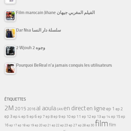
Film marocain Jihane الفيلم المغربي جيهان
Dar Nsa سلسلة دار النسا
2 Wjouh 2 وجوه
Pourquoi BeReal n’a jamais conquis les utilisateurs
ÉTIQUETTES
2M
al aoula
en direct
en ligne
2015
ep 1
ep 2
2016
CAN
ep 3
ep 4
ep 5
ep 6
ep 7
ep 11
ep 8
ep 9
ep 10
ep 12
ep 13
ep 15
ep
ep 14
film
film
16
ep 17
ep 21
ep 27
ep 18
ep 19
ep 20
ep 22
ep 23
ep 28
ep 30