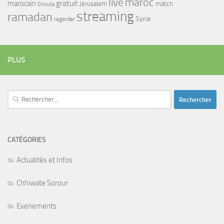
maroc
live
gratuit
marocain
Jerusalem
match
Ghouta
streaming
ramadan
Syria
regarder
PLUS
Rechercher :
CATÉGORIES
Actualités et Infos
Chhiwate Sorour
Evenements