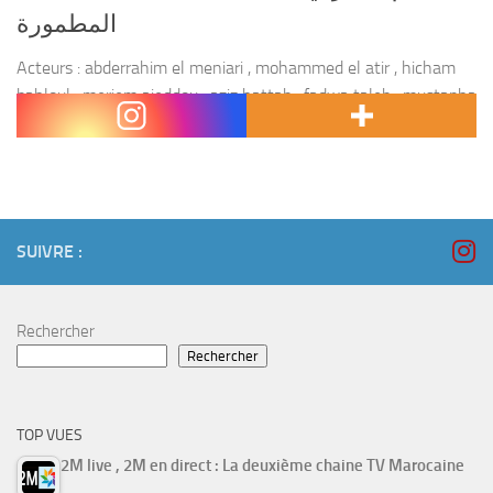
المطمورة
Acteurs : abderrahim el meniari , mohammed el atir , hicham
bahloul , meriem ajeddou , aziz hattab , fadwa taleb , mustapha
salamat , nazha badr , hassnae moumni , abdellah chakiri ,...
SUIVRE :
Rechercher
Rechercher
TOP VUES
2M live , 2M en direct : La deuxième chaine TV Marocaine