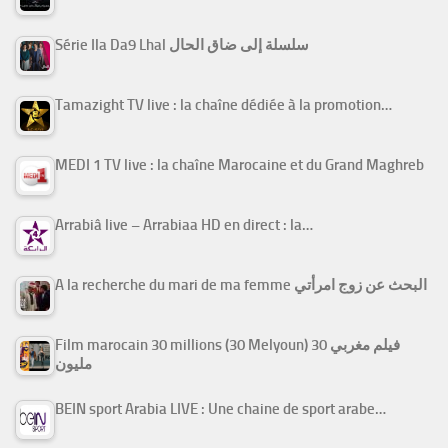
Série Ila Da9 Lhal سلسلة إلى ضاق الحال
Tamazight TV live : la chaîne dédiée à la promotion…
MEDI 1 TV live : la chaîne Marocaine et du Grand Maghreb
Arrabiâ live – Arrabiaa HD en direct : la…
A la recherche du mari de ma femme البحث عن زوج امرأتي
Film marocain 30 millions (30 Melyoun) فيلم مغربي 30
مليون
BEIN sport Arabia LIVE : Une chaine de sport arabe…