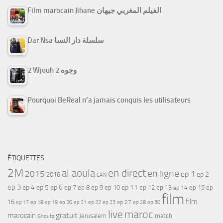
Film marocain Jihane الفيلم المغربي جيهان
Dar Nsa سلسلة دار النسا
2 Wjouh 2 وجوه
Pourquoi BeReal n’a jamais conquis les utilisateurs
ÉTIQUETTES
2M
al aoula
en direct
en ligne
2015
ep 1
ep 2
2016
CAN
ep 3
ep 4
ep 5
ep 6
ep 7
ep 11
ep 8
ep 9
ep 10
ep 12
ep 13
ep 15
ep
ep 14
film
film
16
ep 17
ep 21
ep 27
ep 18
ep 19
ep 20
ep 22
ep 23
ep 28
ep 30
maroc
live
gratuit
marocain
Jerusalem
match
Ghouta