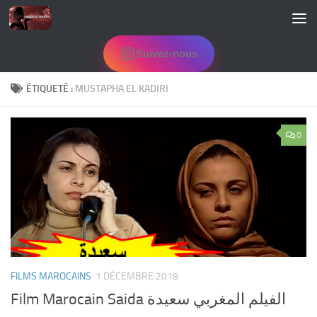
Skip to content
Suivez-nous
ÉTIQUETÉ :
MUSTAPHA EL KADIRI
0
FILMS MAROCAINS
1 DÉCEMBRE 2018
Film Marocain Saida الفيلم المغربي سعيدة