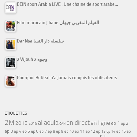
BEIN sport Arabia LIVE : Une chaine de sport arabe…
Film marocain Jihane الفيلم المغربي جيهان
Dar Nsa سلسلة دار النسا
2 Wjouh 2 وجوه
Pourquoi BeReal n’a jamais conquis les utilisateurs
ÉTIQUETTES
2M
al aoula
en direct
en ligne
2015
ep 1
ep 2
2016
CAN
ep 3
ep 4
ep 5
ep 6
ep 7
ep 11
ep 8
ep 9
ep 10
ep 12
ep 13
ep 15
ep
ep 14