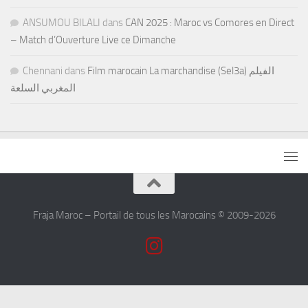
ANSUMOU BILALI
dans
CAN 2025 : Maroc vs Comores en Direct
– Match d’Ouverture Live ce Dimanche
Chennani
dans
Film marocain La marchandise (Sel3a) الفيلم
المغربي السلعة
Fraja Maroc – Portail de tous les Marocains © 2009-2026