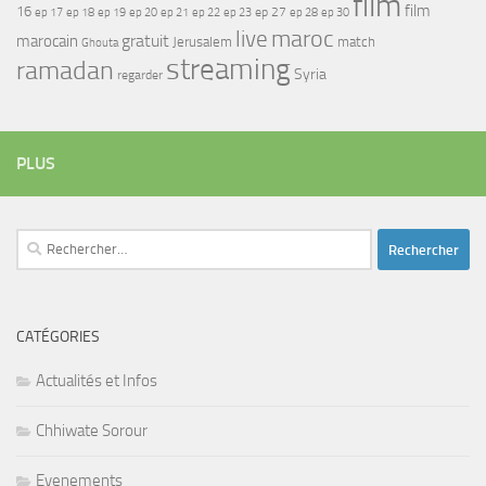
film
film
16
ep 17
ep 21
ep 27
ep 18
ep 19
ep 20
ep 22
ep 23
ep 28
ep 30
maroc
live
gratuit
marocain
Jerusalem
match
Ghouta
streaming
ramadan
Syria
regarder
PLUS
Rechercher :
CATÉGORIES
Actualités et Infos
Chhiwate Sorour
Evenements