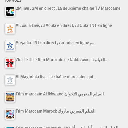
TOP VUES
2M live , 2M en direct : La deuxième chaine TV Marocaine
Al Aoula Live, Al Aoula en direct, Al Oula TNT en ligne
Arryadia TNT en direct , Arriadia en ligne ,…
Zin Li Fik Le film Marocain de Nabil Ayouch الفيلم…
Al Maghribia live : la chaîne marocaine qui…
Film marocain Al Ikhwane الفيلم المغربي الإخوان
Film Marocain Marock الفيلم المغربي ماروك