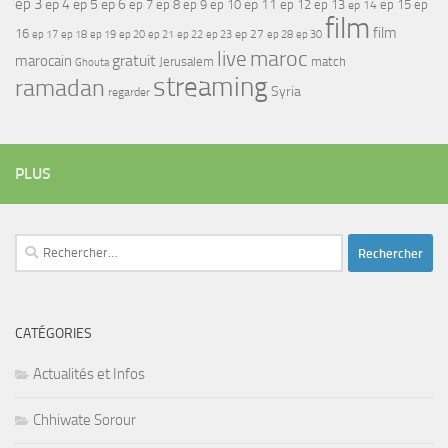
ep 3
ep 4
ep 5
ep 6
ep 7
ep 11
ep 8
ep 9
ep 10
ep 12
ep 13
ep 15
ep
ep 14
film
film
16
ep 17
ep 21
ep 27
ep 18
ep 19
ep 20
ep 22
ep 23
ep 28
ep 30
maroc
live
gratuit
marocain
Jerusalem
match
Ghouta
streaming
ramadan
Syria
regarder
PLUS
Rechercher :
CATÉGORIES
Actualités et Infos
Chhiwate Sorour