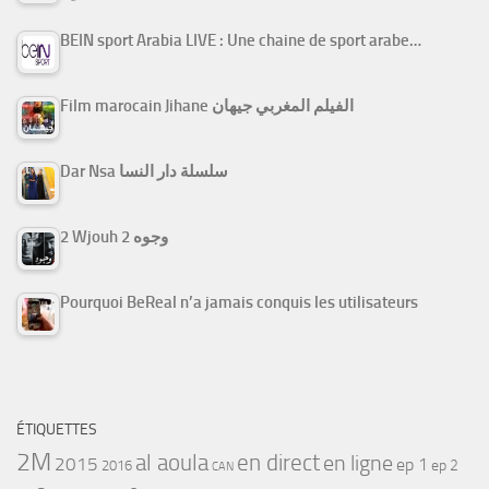
BEIN sport Arabia LIVE : Une chaine de sport arabe…
Film marocain Jihane الفيلم المغربي جيهان
Dar Nsa سلسلة دار النسا
2 Wjouh 2 وجوه
Pourquoi BeReal n’a jamais conquis les utilisateurs
ÉTIQUETTES
2M
al aoula
en direct
en ligne
2015
ep 1
ep 2
2016
CAN