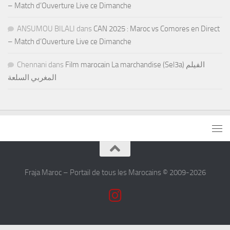
– Match d’Ouverture Live ce Dimanche
ANSUMOU BILALI
dans
CAN 2025 : Maroc vs Comores en Direct
– Match d’Ouverture Live ce Dimanche
Chennani
dans
Film marocain La marchandise (Sel3a) الفيلم
المغربي السلعة
Fraja Maroc – Portail de tous les Marocains © 2009-2026