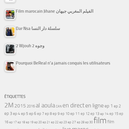
Film marocain Jihane الفيلم المغربي جيهان
Dar Nsa سلسلة دار النسا
2 Wjouh 2 وجوه
Pourquoi BeReal n’a jamais conquis les utilisateurs
ÉTIQUETTES
2M
al aoula
en direct
en ligne
2015
ep 1
ep 2
2016
CAN
ep 3
ep 4
ep 5
ep 6
ep 7
ep 11
ep 8
ep 9
ep 10
ep 12
ep 13
ep 15
ep
ep 14
film
film
16
ep 17
ep 21
ep 27
ep 18
ep 19
ep 20
ep 22
ep 23
ep 28
ep 30