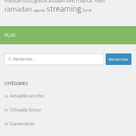
maroc
live
gratuit
marocain
Jerusalem
match
Ghouta
streaming
ramadan
Syria
regarder
PLUS
Rechercher :
CATÉGORIES
Actualités et Infos
Chhiwate Sorour
Evenements