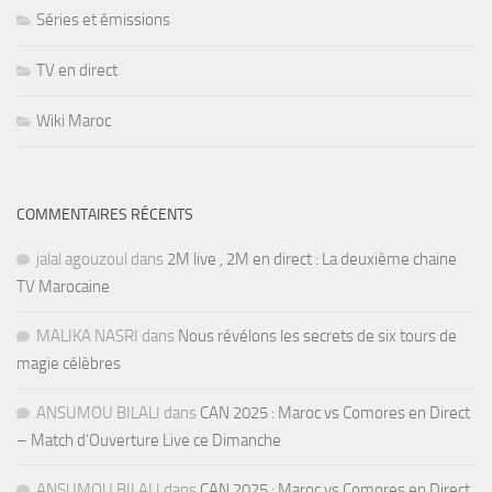
Séries et émissions
TV en direct
Wiki Maroc
COMMENTAIRES RÉCENTS
jalal agouzoul
dans
2M live , 2M en direct : La deuxième chaine
TV Marocaine
MALIKA NASRI
dans
Nous révélons les secrets de six tours de
magie célèbres
ANSUMOU BILALI
dans
CAN 2025 : Maroc vs Comores en Direct
– Match d’Ouverture Live ce Dimanche
ANSUMOU BILALI
dans
CAN 2025 : Maroc vs Comores en Direct