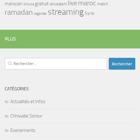
maroc
live
gratuit
marocain
Jerusalem
match
Ghouta
streaming
ramadan
Syria
regarder
PLUS
Rechercher :
CATÉGORIES
Actualités et Infos
Chhiwate Sorour
Evenements