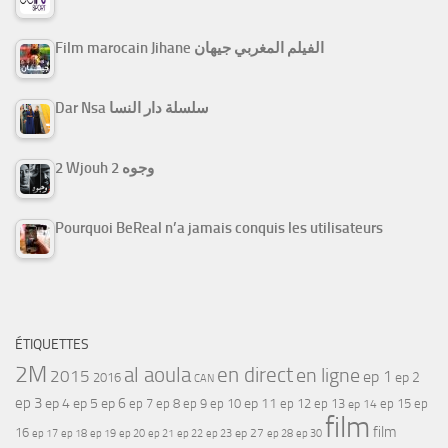
Film marocain Jihane الفيلم المغربي جيهان
Dar Nsa سلسلة دار النسا
2 Wjouh 2 وجوه
Pourquoi BeReal n’a jamais conquis les utilisateurs
ÉTIQUETTES
2M
al aoula
en direct
en ligne
2015
ep 1
ep 2
2016
CAN
ep 3
ep 4
ep 5
ep 6
ep 7
ep 11
ep 8
ep 9
ep 10
ep 12
ep 13
ep 15
ep
ep 14
film
film
16
ep 17
ep 21
ep 27
ep 18
ep 19
ep 20
ep 22
ep 23
ep 28
ep 30