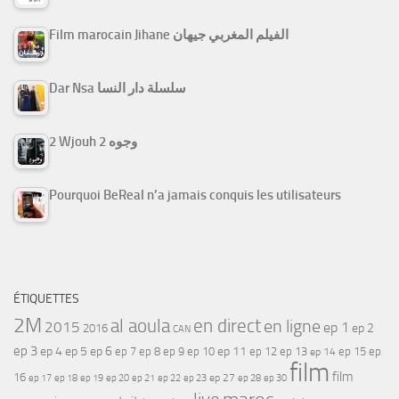
Film marocain Jihane الفيلم المغربي جيهان
Dar Nsa سلسلة دار النسا
2 Wjouh 2 وجوه
Pourquoi BeReal n’a jamais conquis les utilisateurs
ÉTIQUETTES
2M
al aoula
en direct
en ligne
2015
ep 1
ep 2
2016
CAN
ep 3
ep 4
ep 5
ep 6
ep 7
ep 11
ep 8
ep 9
ep 10
ep 12
ep 13
ep 15
ep
ep 14
film
film
16
ep 17
ep 21
ep 27
ep 18
ep 19
ep 20
ep 22
ep 23
ep 28
ep 30