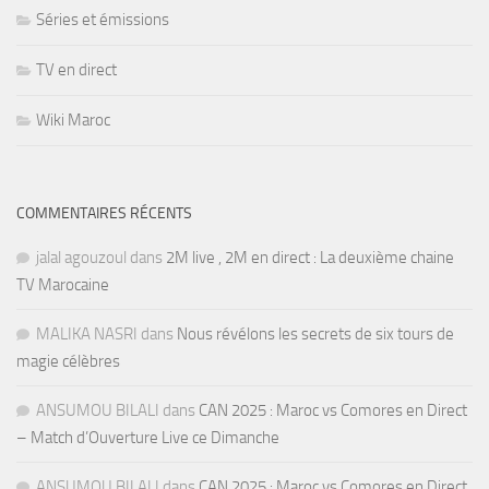
Séries et émissions
TV en direct
Wiki Maroc
COMMENTAIRES RÉCENTS
jalal agouzoul
dans
2M live , 2M en direct : La deuxième chaine
TV Marocaine
MALIKA NASRI
dans
Nous révélons les secrets de six tours de
magie célèbres
ANSUMOU BILALI
dans
CAN 2025 : Maroc vs Comores en Direct
– Match d’Ouverture Live ce Dimanche
ANSUMOU BILALI
dans
CAN 2025 : Maroc vs Comores en Direct