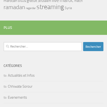
maroc
live
gratuit
marocain
Jerusalem
match
Ghouta
streaming
ramadan
Syria
regarder
PLUS
Rechercher :
CATÉGORIES
Actualités et Infos
Chhiwate Sorour
Evenements