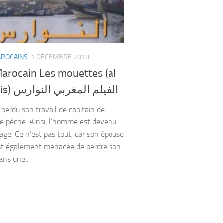
AROCAINS
1 DÉCEMBRE 2018
Marocain Les mouettes (al
nawaris) الفيلم المغربي النوارس
 perdu son travail de capitain de
e pêche. Ainsi, l’homme est devenu
ge. Ce n’est pas tout, car son épouse
st également menacée de perdre son
ans une...