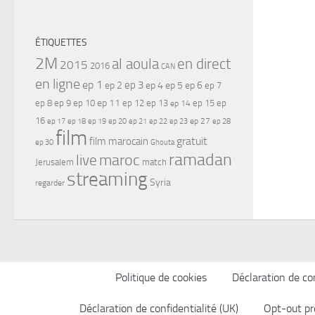
ÉTIQUETTES
2M
al aoula
en direct
2015
2016
CAN
en ligne
ep 1
ep 3
ep 2
ep 4
ep 5
ep 6
ep 7
ep 11
ep 8
ep 9
ep 10
ep 12
ep 13
ep 15
ep
ep 14
16
ep 17
ep 21
ep 27
ep 18
ep 19
ep 20
ep 22
ep 23
ep 28
film
gratuit
film marocain
ep 30
Ghouta
ramadan
maroc
live
Jerusalem
match
streaming
Syria
regarder
Politique de cookies
Déclaration de con
Déclaration de confidentialité (UK)
Opt-out pr