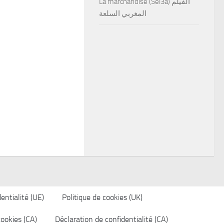
La marchandise (Sel3a) الفيلم
المغربي السلعة
entialité (UE)
Politique de cookies (UK)
cookies (CA)
Déclaration de confidentialité (CA)