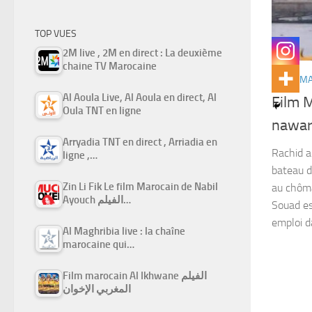
TOP VUES
2M live , 2M en direct : La deuxième
chaine TV Marocaine
FILMS M
Al Aoula Live, Al Aoula en direct, Al
Film 
Oula TNT en ligne
Arryadia TNT en direct , Arriadia en
Rachid a
ligne ,…
bateau d
Zin Li Fik Le film Marocain de Nabil
au chôma
Ayouch الفيلم…
Souad e
emploi d
Al Maghribia live : la chaîne
marocaine qui…
Film marocain Al Ikhwane الفيلم
المغربي الإخوان