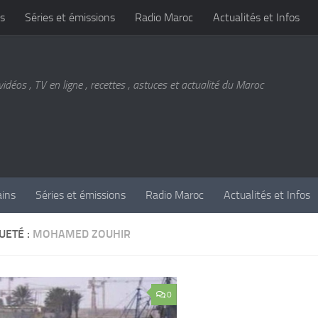
s
Séries et émissions
Radio Maroc
Actualités et Infos
vidéos , TV en ligne , recettes , astuces et actualité du Maroc
ains
Séries et émissions
Radio Maroc
Actualités et Infos
UETÉ :
MOHAMED ZOUHIR
0