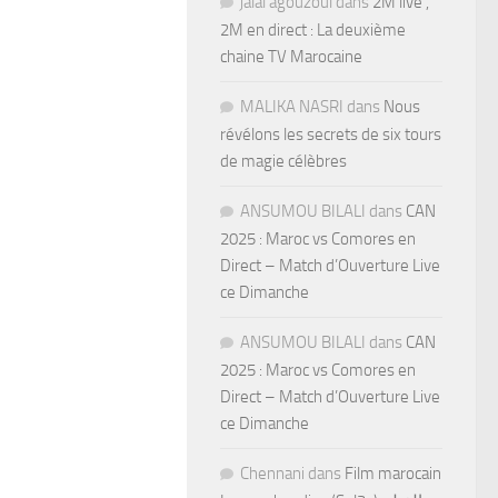
jalal agouzoul
dans
2M live ,
2M en direct : La deuxième
chaine TV Marocaine
MALIKA NASRI
dans
Nous
révélons les secrets de six tours
de magie célèbres
ANSUMOU BILALI
dans
CAN
2025 : Maroc vs Comores en
Direct – Match d’Ouverture Live
ce Dimanche
ANSUMOU BILALI
dans
CAN
2025 : Maroc vs Comores en
Direct – Match d’Ouverture Live
ce Dimanche
Chennani
dans
Film marocain