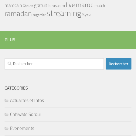
maroc
live
gratuit
marocain
Jerusalem
match
Ghouta
streaming
ramadan
Syria
regarder
PLUS
Rechercher :
CATÉGORIES
Actualités et Infos
Chhiwate Sorour
Evenements