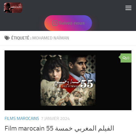
Skip to content
Suivez-nous
ÉTIQUETÉ :
MOHAMED NAÏMAN
0
FILMS MAROCAINS
7 JANVIER 2024
Film marocain 55 الفيلم المغربي خمسة