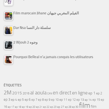
Film marocain Jihane الفيلم المغربي جيهان
Dar Nsa سلسلة دار النسا
2 Wjouh 2 وجوه
Pourquoi BeReal n’a jamais conquis les utilisateurs
ÉTIQUETTES
2M
al aoula
en direct
en ligne
2015
ep 1
ep 2
2016
CAN
ep 3
ep 4
ep 5
ep 6
ep 7
ep 11
ep 8
ep 9
ep 10
ep 12
ep 13
ep 15
ep
ep 14
film
film
16
ep 17
ep 21
ep 27
ep 18
ep 19
ep 20
ep 22
ep 23
ep 28
ep 30