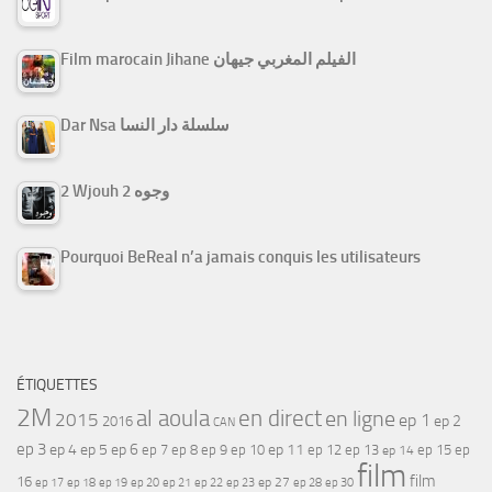
Film marocain Jihane الفيلم المغربي جيهان
Dar Nsa سلسلة دار النسا
2 Wjouh 2 وجوه
Pourquoi BeReal n’a jamais conquis les utilisateurs
ÉTIQUETTES
2M
al aoula
en direct
en ligne
2015
ep 1
ep 2
2016
CAN
ep 3
ep 4
ep 5
ep 6
ep 7
ep 11
ep 8
ep 9
ep 10
ep 12
ep 13
ep 15
ep
ep 14
film
film
16
ep 17
ep 21
ep 27
ep 18
ep 19
ep 20
ep 22
ep 23
ep 28
ep 30