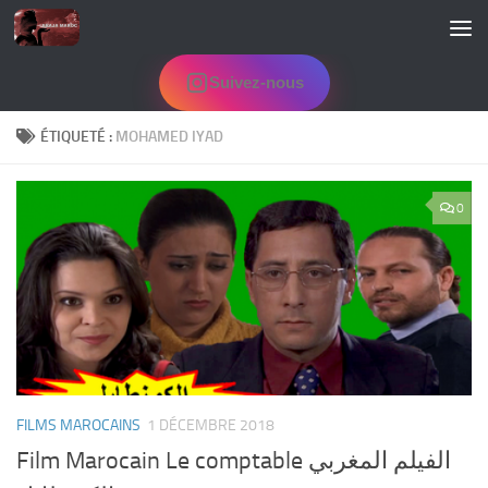
Skip to content
Suivez-nous
ÉTIQUETÉ :
MOHAMED IYAD
0
FILMS MAROCAINS
1 DÉCEMBRE 2018
Film Marocain Le comptable الفيلم المغربي