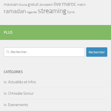
maroc
live
gratuit
marocain
Jerusalem
match
Ghouta
streaming
ramadan
Syria
regarder
PLUS
Rechercher :
CATÉGORIES
Actualités et Infos
Chhiwate Sorour
Evenements