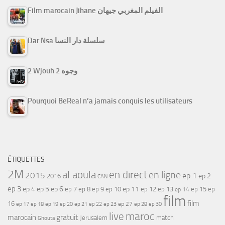
Film marocain Jihane الفيلم المغربي جيهان
Dar Nsa سلسلة دار النسا
2 Wjouh 2 وجوه
Pourquoi BeReal n’a jamais conquis les utilisateurs
ÉTIQUETTES
2M
al aoula
en direct
en ligne
2015
ep 1
ep 2
2016
CAN
ep 3
ep 4
ep 5
ep 6
ep 7
ep 11
ep 8
ep 9
ep 10
ep 12
ep 13
ep 15
ep
ep 14
film
film
16
ep 17
ep 21
ep 27
ep 18
ep 19
ep 20
ep 22
ep 23
ep 28
ep 30
maroc
live
gratuit
marocain
Jerusalem
match
Ghouta