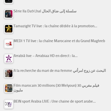
Série Ila Da9 Lhal سلسلة إلى ضاق الحال
Tamazight TV live : la chaîne dédiée à la promotion…
MEDI 1 TV live : la chaîne Marocaine et du Grand Maghreb
Arrabiâ live – Arrabiaa HD en direct : la…
A la recherche du mari de ma femme البحث عن زوج امرأتي
Film marocain 30 millions (30 Melyoun) فيلم مغربي 30
مليون
BEIN sport Arabia LIVE : Une chaine de sport arabe…