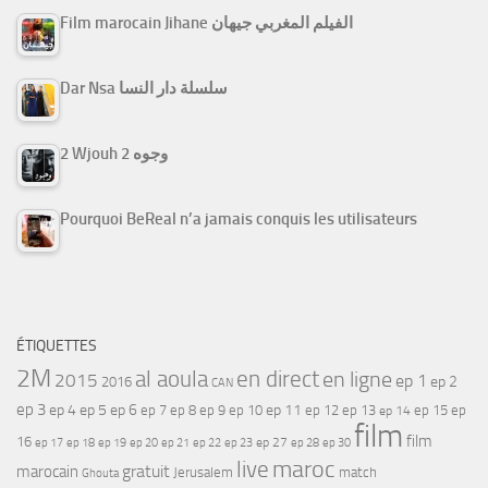
Film marocain Jihane الفيلم المغربي جيهان
Dar Nsa سلسلة دار النسا
2 Wjouh 2 وجوه
Pourquoi BeReal n’a jamais conquis les utilisateurs
ÉTIQUETTES
2M
al aoula
en direct
en ligne
2015
ep 1
ep 2
2016
CAN
ep 3
ep 4
ep 5
ep 6
ep 7
ep 11
ep 8
ep 9
ep 10
ep 12
ep 13
ep 15
ep
ep 14
film
film
16
ep 17
ep 21
ep 27
ep 18
ep 19
ep 20
ep 22
ep 23
ep 28
ep 30
maroc
live
gratuit
marocain
Jerusalem
match
Ghouta