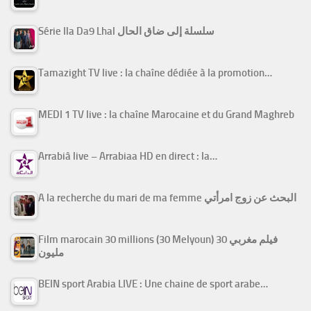
Série Ila Da9 Lhal سلسلة إلى ضاق الحال
Tamazight TV live : la chaîne dédiée à la promotion…
MEDI 1 TV live : la chaîne Marocaine et du Grand Maghreb
Arrabiâ live – Arrabiaa HD en direct : la…
A la recherche du mari de ma femme البحث عن زوج امرأتي
Film marocain 30 millions (30 Melyoun) فيلم مغربي 30
مليون
BEIN sport Arabia LIVE : Une chaine de sport arabe…