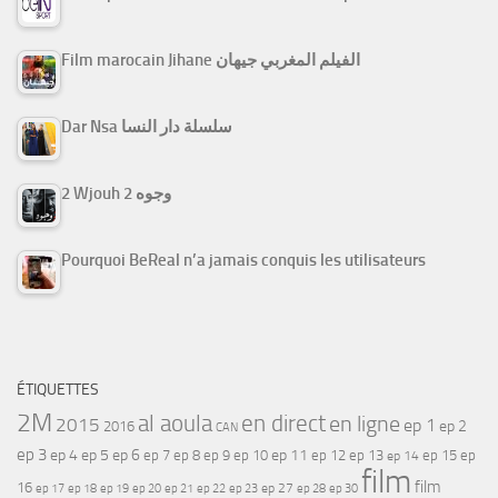
Film marocain Jihane الفيلم المغربي جيهان
Dar Nsa سلسلة دار النسا
2 Wjouh 2 وجوه
Pourquoi BeReal n’a jamais conquis les utilisateurs
ÉTIQUETTES
2M
al aoula
en direct
en ligne
2015
ep 1
ep 2
2016
CAN
ep 3
ep 4
ep 5
ep 6
ep 7
ep 11
ep 8
ep 9
ep 10
ep 12
ep 13
ep 15
ep
ep 14
film
film
16
ep 17
ep 21
ep 27
ep 18
ep 19
ep 20
ep 22
ep 23
ep 28
ep 30