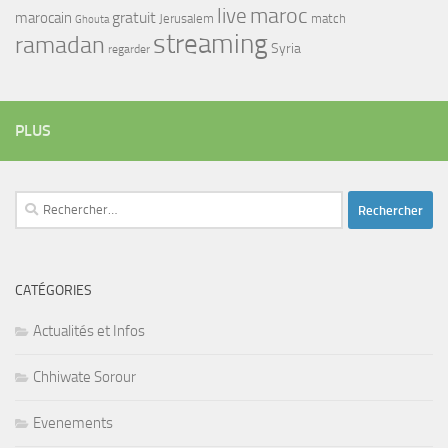
maroc
live
gratuit
marocain
Jerusalem
match
Ghouta
streaming
ramadan
Syria
regarder
PLUS
Rechercher :
CATÉGORIES
Actualités et Infos
Chhiwate Sorour
Evenements