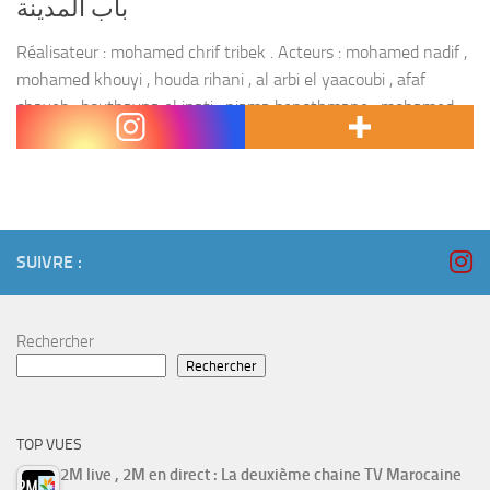
باب المدينة
Réalisateur : mohamed chrif tribek . Acteurs : mohamed nadif ,
mohamed khouyi , houda rihani , al arbi el yaacoubi , afaf
chayeb , bouthayna el jnati , niama benothmane , mohamed
aderdour...
SUIVRE :
Rechercher
Rechercher
TOP VUES
2M live , 2M en direct : La deuxième chaine TV Marocaine