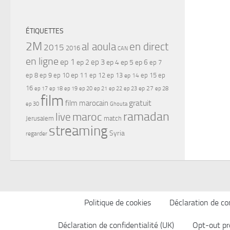
ÉTIQUETTES
2M
al aoula
en direct
2015
2016
CAN
en ligne
ep 1
ep 3
ep 2
ep 4
ep 5
ep 6
ep 7
ep 11
ep 8
ep 9
ep 10
ep 12
ep 13
ep 15
ep
ep 14
16
ep 17
ep 21
ep 27
ep 18
ep 19
ep 20
ep 22
ep 23
ep 28
film
gratuit
film marocain
ep 30
Ghouta
ramadan
maroc
live
Jerusalem
match
streaming
Syria
regarder
Politique de cookies
Déclaration de con
Déclaration de confidentialité (UK)
Opt-out pr