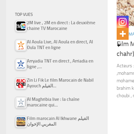
TOP VUES
2M live , 2M en direct : La deuxième
chaine TV Marocaine
FILMS M
Al Aoula Live, Al Aoula en direct, Al
Film M
Oula TNT en ligne
Arryadia TNT en direct , Arriadia en
Acteurs :
ligne ,…
,mohamm
Zin Li Fik Le film Marocain de Nabil
mohamed 
Ayouch الفيلم…
brahim k
choubi ,
Al Maghribia live : la chaîne
marocaine qui…
Film marocain Al Ikhwane الفيلم
المغربي الإخوان