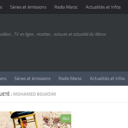
s
Séries et émissions
Radio Maroc
Actualités et Infos
vidéos , TV en ligne , recettes , astuces et actualité du Maroc
ains
Séries et émissions
Radio Maroc
Actualités et Infos
UETÉ :
MOHAMED BOUKSIM
0