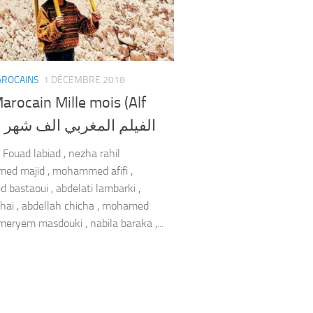
AROCAINS
1 DÉCEMBRE 2018
arocain Mille mois (Alf
chahr) الفيلم المغربي الف شهر
 Fouad labiad , nezha rahil
ed majid , mohammed afifi ,
bastaoui , abdelati lambarki ,
hai , abdellah chicha , mohamed
 meryem masdouki , nabila baraka ,...