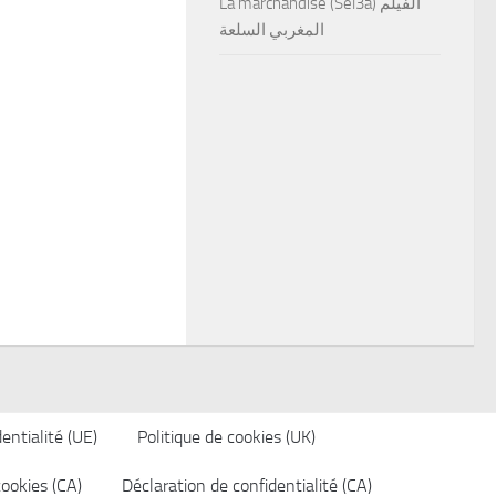
La marchandise (Sel3a) الفيلم
المغربي السلعة
entialité (UE)
Politique de cookies (UK)
cookies (CA)
Déclaration de confidentialité (CA)