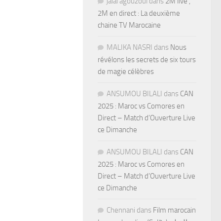
jalal agouzoul
dans
2M live ,
2M en direct : La deuxième
chaine TV Marocaine
MALIKA NASRI
dans
Nous
révélons les secrets de six tours
de magie célèbres
ANSUMOU BILALI
dans
CAN
2025 : Maroc vs Comores en
Direct – Match d’Ouverture Live
ce Dimanche
ANSUMOU BILALI
dans
CAN
2025 : Maroc vs Comores en
Direct – Match d’Ouverture Live
ce Dimanche
Chennani
dans
Film marocain