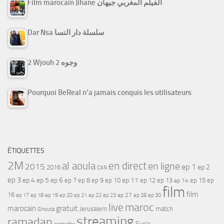
Film marocain Jihane الفيلم المغربي جيهان
Dar Nsa سلسلة دار النسا
2 Wjouh 2 وجوه
Pourquoi BeReal n’a jamais conquis les utilisateurs
ÉTIQUETTES
2M
al aoula
en direct
en ligne
2015
ep 1
ep 2
2016
CAN
ep 3
ep 4
ep 5
ep 6
ep 7
ep 11
ep 8
ep 9
ep 10
ep 12
ep 13
ep 15
ep
ep 14
film
film
16
ep 17
ep 21
ep 27
ep 18
ep 19
ep 20
ep 22
ep 23
ep 28
ep 30
maroc
live
gratuit
marocain
Jerusalem
match
Ghouta
streaming
ramadan
Syria