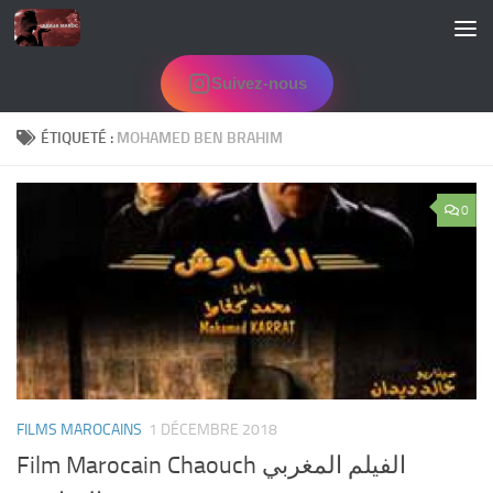
Skip to content
Suivez-nous
ÉTIQUETÉ :
MOHAMED BEN BRAHIM
0
FILMS MAROCAINS
1 DÉCEMBRE 2018
Film Marocain Chaouch الفيلم المغربي