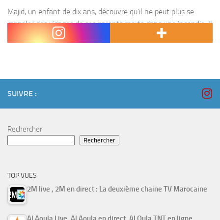
Majid, un enfant de dix ans, découvre qu’il ne peut plus se
rappeler des visages de ses parents morts dans une incendie. Il
demande a son grand frère Driss de l’aider a trouver une...
SUIVRE :
Rechercher
Rechercher
TOP VUES
2M live , 2M en direct : La deuxième chaine TV Marocaine
Al Aoula Live, Al Aoula en direct, Al Oula TNT en ligne