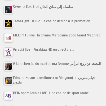
Série Ila Da9 Lhal سلسلة إلى ضاق الحال
Tamazight TV live : la chaîne dédiée à la promotion…
MEDI 1 TV live : la chaîne Marocaine et du Grand Maghreb
Arrabiâ live – Arrabiaa HD en direct : la…
A la recherche du mari de ma femme البحث عن زوج امرأتي
Film marocain 30 millions (30 Melyoun) فيلم مغربي 30
مليون
BEIN sport Arabia LIVE : Une chaine de sport arabe…