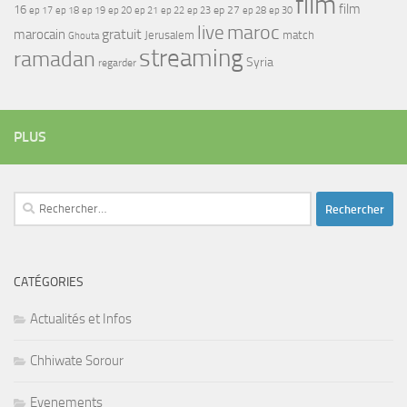
film
film
16
ep 17
ep 21
ep 27
ep 18
ep 19
ep 20
ep 22
ep 23
ep 28
ep 30
maroc
live
gratuit
marocain
Jerusalem
match
Ghouta
streaming
ramadan
Syria
regarder
PLUS
Rechercher :
CATÉGORIES
Actualités et Infos
Chhiwate Sorour
Evenements