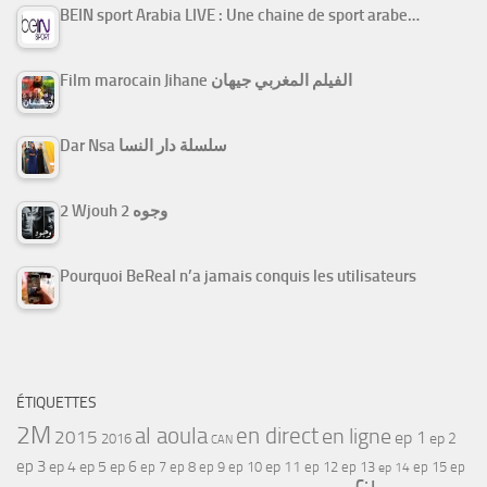
BEIN sport Arabia LIVE : Une chaine de sport arabe…
Film marocain Jihane الفيلم المغربي جيهان
Dar Nsa سلسلة دار النسا
2 Wjouh 2 وجوه
Pourquoi BeReal n’a jamais conquis les utilisateurs
ÉTIQUETTES
2M
al aoula
en direct
en ligne
2015
ep 1
ep 2
2016
CAN
ep 3
ep 4
ep 5
ep 6
ep 7
ep 11
ep 8
ep 9
ep 10
ep 12
ep 13
ep 15
ep
ep 14