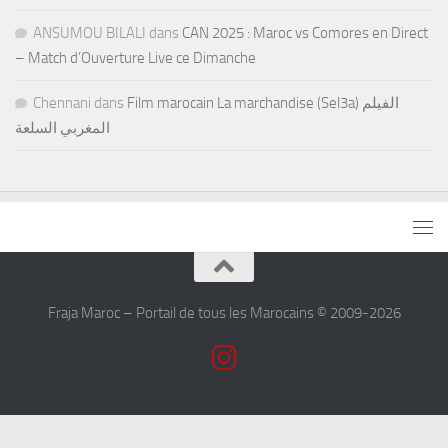
ANSUMOU BILALI
dans
CAN 2025 : Maroc vs Comores en Direct
– Match d’Ouverture Live ce Dimanche
Chennani
dans
Film marocain La marchandise (Sel3a) الفيلم
المغربي السلعة
Fraja Maroc – Portail de tous les Marocains © 2009-2026