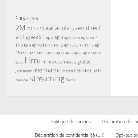
ÉTIQUETTES
2M
al aoula
en direct
2015
2016
CAN
en ligne
ep 1
ep 3
ep 2
ep 4
ep 5
ep 6
ep 7
ep 11
ep 8
ep 9
ep 10
ep 12
ep 13
ep 15
ep
ep 14
16
ep 17
ep 21
ep 27
ep 18
ep 19
ep 20
ep 22
ep 23
ep 28
film
gratuit
film marocain
ep 30
Ghouta
ramadan
maroc
live
Jerusalem
match
streaming
Syria
regarder
Politique de cookies
Déclaration de con
Déclaration de confidentialité (UK)
Opt-out pr