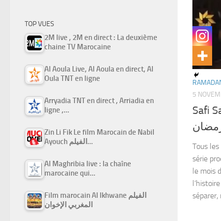
TOP VUES
2M live , 2M en direct : La deuxième
chaine TV Marocaine
Al Aoula Live, Al Aoula en direct, Al
Oula TNT en ligne
RAMADAN
5 NOVEM
Arryadia TNT en direct , Arriadia en
Safi S
ligne ,…
رمضان
Zin Li Fik Le film Marocain de Nabil
Ayouch الفيلم…
Tous les 
série pr
Al Maghribia live : la chaîne
le mois 
marocaine qui…
l’histoir
séparer, 
Film marocain Al Ikhwane الفيلم
المغربي الإخوان