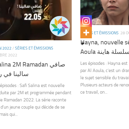
SÉRIES ET ÉMISSIONS
28 
Hayna, nouvelle sé
 2022
/
SÉRIES ET ÉMISSIONS
Aoula لسلة هاينة
BRE 2022
Les épisodes : Hayna est 
alina 2M Ramadan صافي
par Al Aoula, c’est un dra
سالينا في 
le sujet sensible du trava
Plusieurs acteurs de ren
épisodes : Safi Salina est nouvelle
ce travail, on...
oduite par 2M et programmée pendant
de Ramadan 2022. La série raconte
e d’un jeune couple qui décide de se
mais qui...