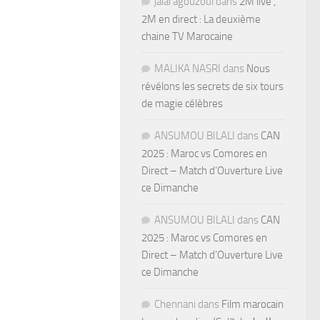
jalal agouzoul
dans
2M live ,
2M en direct : La deuxième
chaine TV Marocaine
MALIKA NASRI
dans
Nous
révélons les secrets de six tours
de magie célèbres
ANSUMOU BILALI
dans
CAN
2025 : Maroc vs Comores en
Direct – Match d’Ouverture Live
ce Dimanche
ANSUMOU BILALI
dans
CAN
2025 : Maroc vs Comores en
Direct – Match d’Ouverture Live
ce Dimanche
Chennani
dans
Film marocain