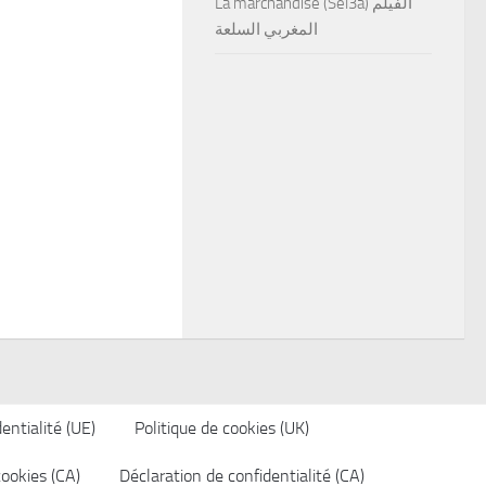
La marchandise (Sel3a) الفيلم
المغربي السلعة
entialité (UE)
Politique de cookies (UK)
cookies (CA)
Déclaration de confidentialité (CA)