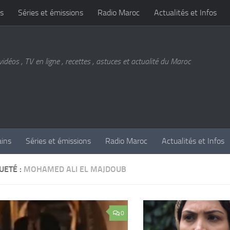
s
Séries et émissions
Radio Maroc
Actualités et Infos
vidéos , TV en ligne , recettes , astuces et actualité du Maroc
ains
Séries et émissions
Radio Maroc
Actualités et Infos
UETÉ :
MOHAMED ALI EL MAJDOUB
0