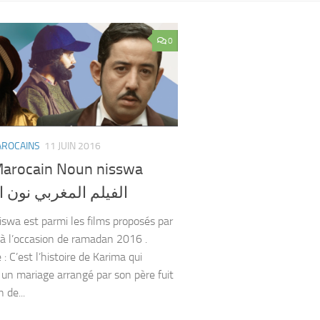
0
AROCAINS
11 JUIN 2016
Marocain Noun nisswa
الفيلم المغربي نون 
swa est parmi les films proposés par
 à l’occasion de ramadan 2016 .
e : C’est l’histoire de Karima qui
 un mariage arrangé par son père fuit
 de...