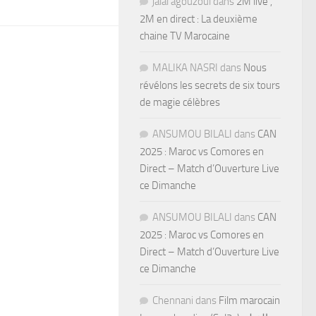
jalal agouzoul
dans
2M live ,
2M en direct : La deuxième
chaine TV Marocaine
MALIKA NASRI
dans
Nous
révélons les secrets de six tours
de magie célèbres
ANSUMOU BILALI
dans
CAN
2025 : Maroc vs Comores en
Direct – Match d’Ouverture Live
ce Dimanche
ANSUMOU BILALI
dans
CAN
2025 : Maroc vs Comores en
Direct – Match d’Ouverture Live
ce Dimanche
Chennani
dans
Film marocain