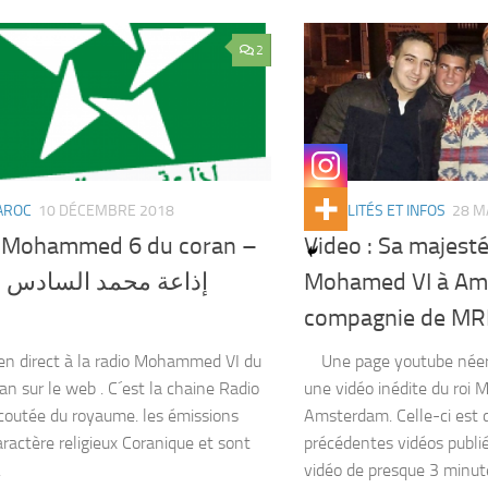
2
AROC
10 DÉCEMBRE 2018
ACTUALITÉS ET INFOS
28 M
 Mohammed 6 du coran –
Video : Sa majesté 
إذاعة محمد السادس ل
Mohamed VI à Am
compagnie de MR
en direct à la radio Mohammed VI du
Une page youtube néerl
an sur le web . C´est la chaine Radio
une vidéo inédite du roi
écoutée du royaume. les émissions
Amsterdam. Celle-ci est d
aractère religieux Coranique et sont
précédentes vidéos publié
.
vidéo de presque 3 minutes