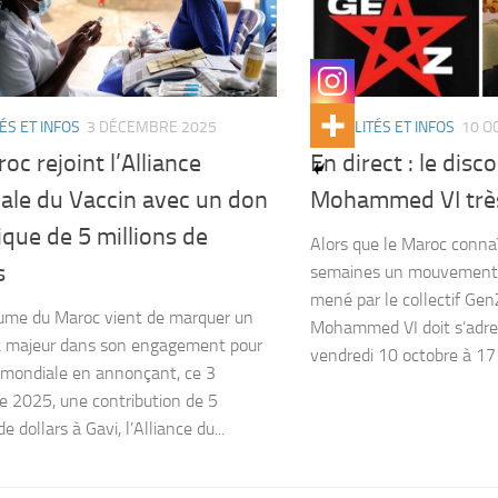
ÉS ET INFOS
3 DÉCEMBRE 2025
ACTUALITÉS ET INFOS
10 O
oc rejoint l’Alliance
En direct : le disc
ale du Vaccin avec un don
Mohammed VI trè
ique de 5 millions de
Alors que le Maroc connaî
s
semaines un mouvement 
mené par le collectif GenZ
ume du Maroc vient de marquer un
Mohammed VI doit s’adres
t majeur dans son engagement pour
vendredi 10 octobre à 17 
 mondiale en annonçant, ce 3
 2025, une contribution de 5
de dollars à Gavi, l’Alliance du...