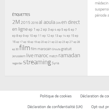
médecin 
suspensi
ÉTIQUETTES
période a
2M
al aoula
en direct
2015
2016
CAN
en ligne
ep 1
ep 3
ep 2
ep 4
ep 5
ep 6
ep 7
ep 11
ep 8
ep 9
ep 10
ep 12
ep 13
ep 15
ep
ep 14
16
ep 17
ep 21
ep 27
ep 18
ep 19
ep 20
ep 22
ep 23
ep 28
film
gratuit
film marocain
ep 30
Ghouta
ramadan
maroc
live
Jerusalem
match
streaming
Syria
regarder
Politique de cookies
Déclaration de con
Déclaration de confidentialité (UK)
Opt-out pr