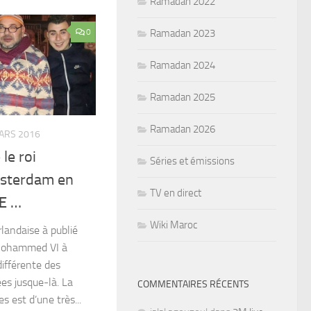
Ramadan 2022
Ramadan 2023
0
Ramadan 2024
Ramadan 2025
Ramadan 2026
ARS 2016
le roi
Séries et émissions
sterdam en
TV en direct
E …
Wiki Maroc
andaise à publié
 Mohammed VI à
ifférente des
es jusque-là. La
COMMENTAIRES RÉCENTS
 est d’une très...