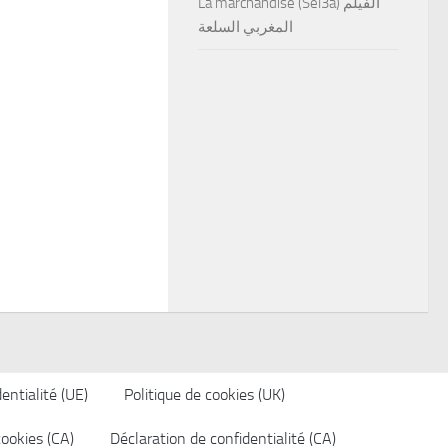
La marchandise (Sel3a) الفيلم
المغربي السلعة
entialité (UE)
Politique de cookies (UK)
cookies (CA)
Déclaration de confidentialité (CA)