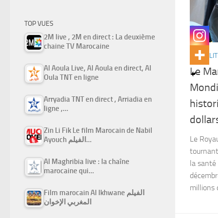
TOP VUES
2M live , 2M en direct : La deuxième
chaine TV Marocaine
ACTUALIT
Al Aoula Live, Al Aoula en direct, Al
Le Mar
Oula TNT en ligne
Mondi
Arryadia TNT en direct , Arriadia en
histor
ligne ,…
dollar
Zin Li Fik Le film Marocain de Nabil
Le Roya
Ayouch الفيلم…
tournan
Al Maghribia live : la chaîne
la santé
marocaine qui…
décembre
millions 
Film marocain Al Ikhwane الفيلم
المغربي الإخوان