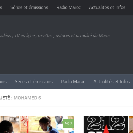
s
Séries et émissions
Radio Maroc
Actualités et Infos
vidéos , TV en ligne , recettes , astuces et actualité du Maroc
ains
Séries et émissions
Radio Maroc
Actualités et Infos
UETÉ :
MOHAMED 6
0