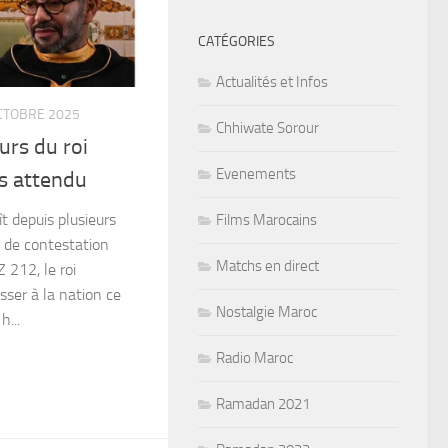
CATÉGORIES
Actualités et Infos
CTOBRE 2025
Chhiwate Sorour
ours du roi
Evenements
s attendu
t depuis plusieurs
Films Marocains
de contestation
Matchs en direct
 212, le roi
ser à la nation ce
Nostalgie Maroc
h...
Radio Maroc
Ramadan 2021