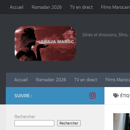
Accueil
Ramadan 2026
TV en direct
Films Marocain
Skip to content
Séries et émissions, films, 
Accueil
Ramadan 2026
TV en direct
Films Maroc
SUIVRE :
ÉTIQ
Rechercher
Rechercher