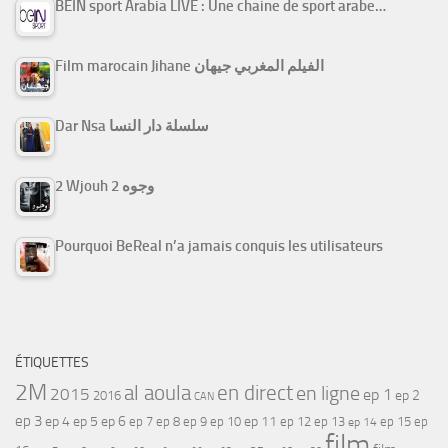
BEIN sport Arabia LIVE : Une chaine de sport arabe…
Film marocain Jihane الفيلم المغربي جيهان
Dar Nsa سلسلة دار النسا
2 Wjouh 2 وجوه
Pourquoi BeReal n’a jamais conquis les utilisateurs
ÉTIQUETTES
2M
al aoula
en direct
en ligne
2015
ep 1
ep 2
2016
CAN
ep 3
ep 4
ep 5
ep 6
ep 7
ep 11
ep 8
ep 9
ep 10
ep 12
ep 13
ep 15
ep
ep 14
film