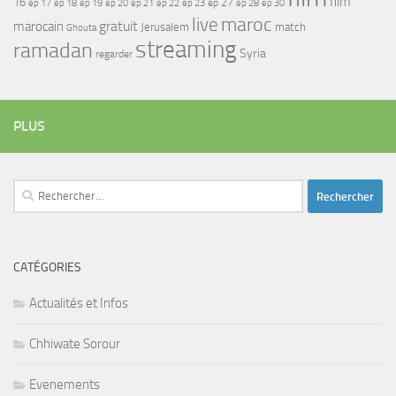
film
16
ep 17
ep 21
ep 27
ep 18
ep 19
ep 20
ep 22
ep 23
ep 28
ep 30
maroc
live
gratuit
marocain
Jerusalem
match
Ghouta
streaming
ramadan
Syria
regarder
PLUS
Rechercher :
CATÉGORIES
Actualités et Infos
Chhiwate Sorour
Evenements