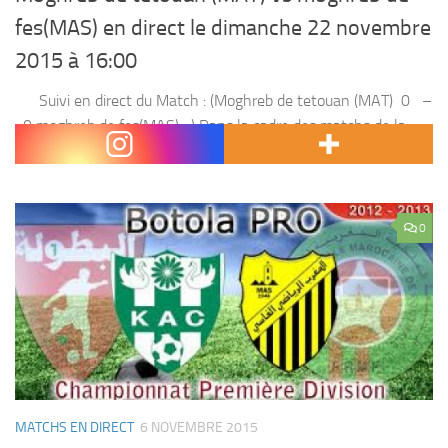
fes(MAS) en direct le dimanche 22 novembre
2015 à 16:00
Suivi en direct du Match : (Moghreb de tetouan (MAT) 0 –
0 moghreb de fes(MAS) ) Dans la cadre des matchs de la
botola pro Moghreb de tetouan (MAT) , affronte moghreb...
0
MATCHS EN DIRECT
6 NOVEMBRE 2015