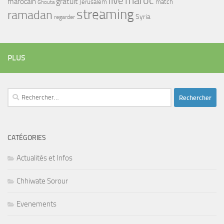
maroc
live
gratuit
marocain
Jerusalem
match
Ghouta
streaming
ramadan
Syria
regarder
PLUS
Rechercher :
CATÉGORIES
Actualités et Infos
Chhiwate Sorour
Evenements