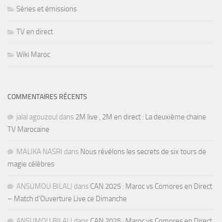
Séries et émissions
TV en direct
Wiki Maroc
COMMENTAIRES RÉCENTS
jalal agouzoul
dans
2M live , 2M en direct : La deuxième chaine
TV Marocaine
MALIKA NASRI
dans
Nous révélons les secrets de six tours de
magie célèbres
ANSUMOU BILALI
dans
CAN 2025 : Maroc vs Comores en Direct
– Match d’Ouverture Live ce Dimanche
ANSUMOU BILALI
dans
CAN 2025 : Maroc vs Comores en Direct