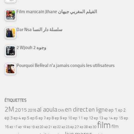
Film marocain Jihane الفيلم المغربي جيهان
Dar Nsa سلسلة دار النسا
2 Wjouh 2 وجوه
Pourquoi BeReal n’a jamais conquis les utilisateurs
ÉTIQUETTES
2M
al aoula
en direct
en ligne
2015
ep 1
ep 2
2016
CAN
ep 3
ep 4
ep 5
ep 6
ep 7
ep 11
ep 8
ep 9
ep 10
ep 12
ep 13
ep 15
ep
ep 14
film
film
16
ep 17
ep 21
ep 27
ep 18
ep 19
ep 20
ep 22
ep 23
ep 28
ep 30