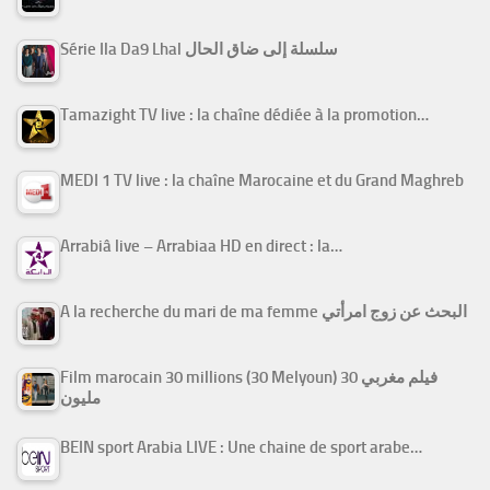
Série Ila Da9 Lhal سلسلة إلى ضاق الحال
Tamazight TV live : la chaîne dédiée à la promotion…
MEDI 1 TV live : la chaîne Marocaine et du Grand Maghreb
Arrabiâ live – Arrabiaa HD en direct : la…
A la recherche du mari de ma femme البحث عن زوج امرأتي
Film marocain 30 millions (30 Melyoun) فيلم مغربي 30
مليون
BEIN sport Arabia LIVE : Une chaine de sport arabe…