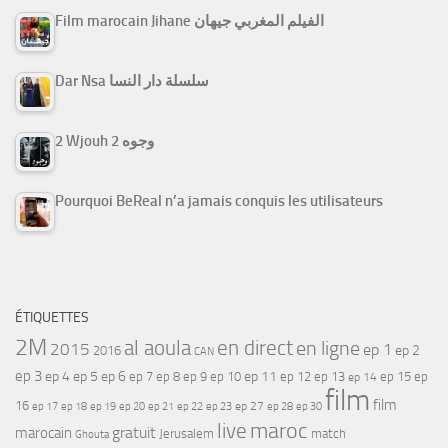
Film marocain Jihane الفيلم المغربي جيهان
Dar Nsa سلسلة دار النسا
2 Wjouh 2 وجوه
Pourquoi BeReal n’a jamais conquis les utilisateurs
ÉTIQUETTES
2M
al aoula
en direct
en ligne
2015
ep 1
ep 2
2016
CAN
ep 3
ep 4
ep 5
ep 6
ep 7
ep 11
ep 8
ep 9
ep 10
ep 12
ep 13
ep 15
ep
ep 14
film
film
16
ep 17
ep 21
ep 27
ep 18
ep 19
ep 20
ep 22
ep 23
ep 28
ep 30
maroc
live
gratuit
marocain
Jerusalem
match
Ghouta