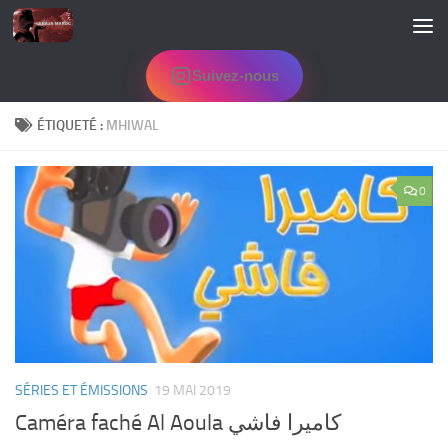
Skip to content
Suivez-nous
ÉTIQUETÉ :
MHIWAL
0
SÉRIES ET ÉMISSIONS
19 MAI 2019
Caméra faché Al Aoula كاميرا فاشي