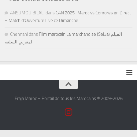
ANSUMOU BILALI
dans
CAN 2025 : Maroc vs Comores en Direct
– Match d’Ouverture Live ce Dimanche
Chennani
dans
Film marocain La marchandise (Sel3a) الفيلم
المغربي السلعة
Fraja Maroc – Portail de tous les Marocains © 2009-2026