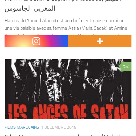
المغربي الجاسوس
Hammadi (Ahmed Alaoui) est un chef d’entreprise qui mène
une vie paisible avec sa femme Assia (Maria Sadek) et Amine
(Ismaêl Skouked), son fils unique de 16 ans. Son principal souci
est son embonpoint....
0
FILMS MAROCAINS
1 DÉCEMBRE 2018