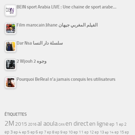
BEIN sport Arabia LIVE : Une chaine de sport arabe…
Film marocain Jihane الفيلم المغربي جيهان
Dar Nsa سلسلة دار النسا
2 Wjouh 2 وجوه
Pourquoi BeReal n’a jamais conquis les utilisateurs
ÉTIQUETTES
2M
al aoula
en direct
en ligne
2015
ep 1
ep 2
2016
CAN
ep 3
ep 4
ep 5
ep 6
ep 7
ep 11
ep 8
ep 9
ep 10
ep 12
ep 13
ep 15
ep
ep 14