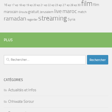
film
film
16
ep 17
ep 21
ep 27
ep 18
ep 19
ep 20
ep 22
ep 23
ep 28
ep 30
maroc
live
gratuit
marocain
Jerusalem
match
Ghouta
streaming
ramadan
Syria
regarder
PLUS
Rechercher :
CATÉGORIES
Actualités et Infos
Chhiwate Sorour