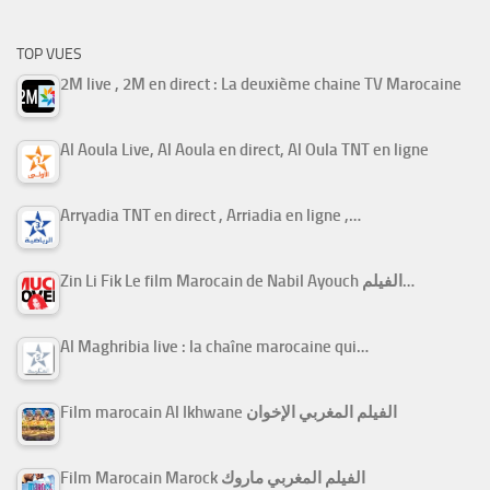
TOP VUES
2M live , 2M en direct : La deuxième chaine TV Marocaine
Al Aoula Live, Al Aoula en direct, Al Oula TNT en ligne
Arryadia TNT en direct , Arriadia en ligne ,…
Zin Li Fik Le film Marocain de Nabil Ayouch الفيلم…
Al Maghribia live : la chaîne marocaine qui…
Film marocain Al Ikhwane الفيلم المغربي الإخوان
Film Marocain Marock الفيلم المغربي ماروك