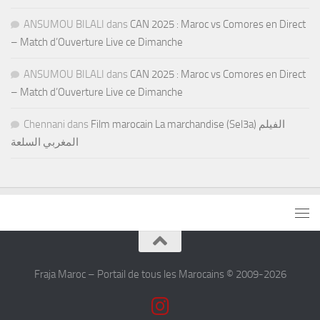
ANSUMOU BILALI
dans
CAN 2025 : Maroc vs Comores en Direct
– Match d’Ouverture Live ce Dimanche
ANSUMOU BILALI
dans
CAN 2025 : Maroc vs Comores en Direct
– Match d’Ouverture Live ce Dimanche
Chennani
dans
Film marocain La marchandise (Sel3a) الفيلم
المغربي السلعة
Fraja Maroc – Portail de tous les Marocains © 2009-2026