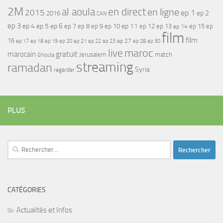
2M
al aoula
en direct
en ligne
2015
ep 1
ep 2
2016
CAN
ep 3
ep 4
ep 5
ep 6
ep 7
ep 11
ep 8
ep 9
ep 10
ep 12
ep 13
ep 15
ep
ep 14
film
film
16
ep 17
ep 21
ep 27
ep 18
ep 19
ep 20
ep 22
ep 23
ep 28
ep 30
maroc
live
gratuit
marocain
Jerusalem
match
Ghouta
streaming
ramadan
Syria
regarder
PLUS
Rechercher :
CATÉGORIES
Actualités et Infos