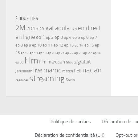
ÉTIQUETTES
2M
al aoula
en direct
2015
2016
CAN
en ligne
ep 1
ep 3
ep 2
ep 4
ep 5
ep 6
ep 7
ep 11
ep 8
ep 9
ep 10
ep 12
ep 13
ep 15
ep
ep 14
16
ep 17
ep 21
ep 27
ep 18
ep 19
ep 20
ep 22
ep 23
ep 28
film
gratuit
film marocain
ep 30
Ghouta
ramadan
maroc
live
Jerusalem
match
streaming
Syria
regarder
Politique de cookies
Déclaration de con
Déclaration de confidentialité (UK)
Opt-out pr