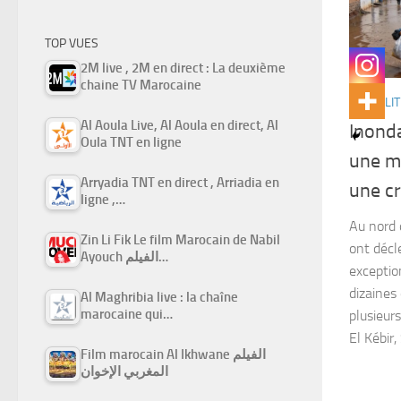
TOP VUES
2M live , 2M en direct : La deuxième
chaine TV Marocaine
ACTUALIT
Al Aoula Live, Al Aoula en direct, Al
Inond
Oula TNT en ligne
une mo
Arryadia TNT en direct , Arriadia en
une cr
ligne ,…
Au nord 
Zin Li Fik Le film Marocain de Nabil
ont décl
Ayouch الفيلم…
exceptio
dizaines
Al Maghribia live : la chaîne
marocaine qui…
plusieur
El Kébir,
Film marocain Al Ikhwane الفيلم
المغربي الإخوان