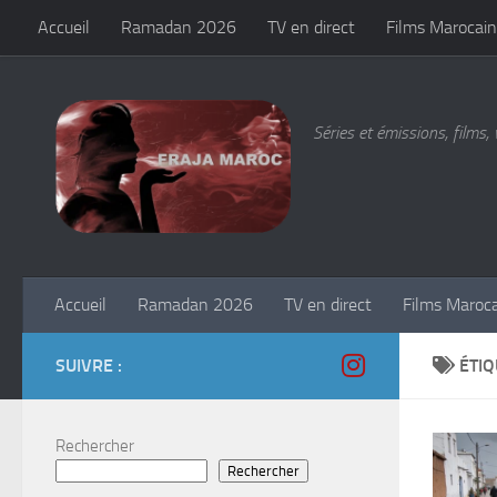
Accueil
Ramadan 2026
TV en direct
Films Marocain
Skip to content
Séries et émissions, films, 
Accueil
Ramadan 2026
TV en direct
Films Maroc
SUIVRE :
ÉTIQ
Rechercher
Rechercher