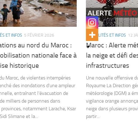
ÉS ET INFOS
5 FÉVRIER 2026
ACTUALITÉS ET INFOS
12 J
ations au nord du Maroc :
Maroc : Alerte mé
bilisation nationale face à
la neige et défi de
ise historique
infrastructures
du Maroc, de violentes intempéries
Une nouvelle offensive du 
enché des inondations d’une ampleur
Royaume La Direction gén
nnelle, entraînant l’évacuation de
météorologie (DGM) a émi
 de milliers de personnes dans
vigilance orange annonça
s provinces, notamment Larache, Ksar
neige dans plusieurs pro
 Sidi Slimane et la...
partir...