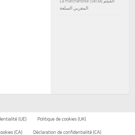
La marchandise (Sel3a) الفيلم
المغربي السلعة
entialité (UE)
Politique de cookies (UK)
cookies (CA)
Déclaration de confidentialité (CA)