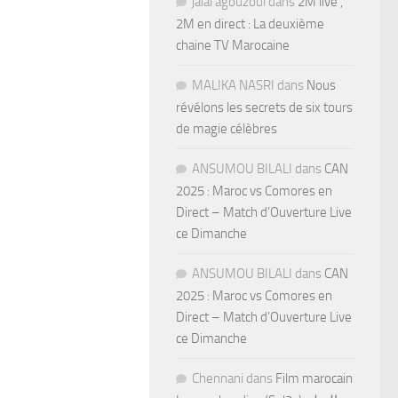
jalal agouzoul
dans
2M live ,
2M en direct : La deuxième
chaine TV Marocaine
MALIKA NASRI
dans
Nous
révélons les secrets de six tours
de magie célèbres
ANSUMOU BILALI
dans
CAN
2025 : Maroc vs Comores en
Direct – Match d’Ouverture Live
ce Dimanche
ANSUMOU BILALI
dans
CAN
2025 : Maroc vs Comores en
Direct – Match d’Ouverture Live
ce Dimanche
Chennani
dans
Film marocain