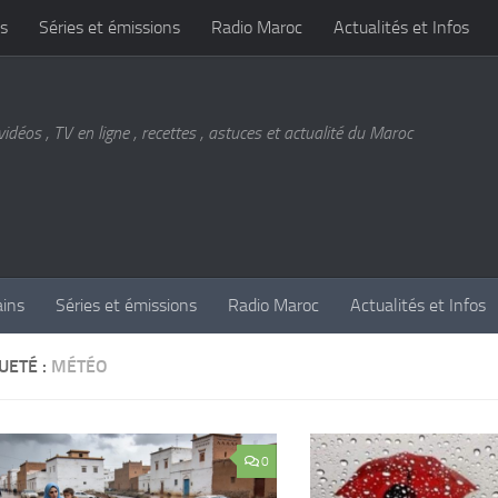
s
Séries et émissions
Radio Maroc
Actualités et Infos
vidéos , TV en ligne , recettes , astuces et actualité du Maroc
ains
Séries et émissions
Radio Maroc
Actualités et Infos
UETÉ :
MÉTÉO
0