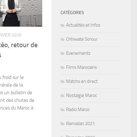
CATÉGORIES
Actualités et Infos
ANVIER 2026
Chhiwate Sorour
téo, retour de
Evenements
s
Films Marocains
froid sur le
Matchs en direct
érale de la
s un bulletin de
Nostalgie Maroc
nt des chutes de
vinces du Maroc à
Radio Maroc
Ramadan 2021