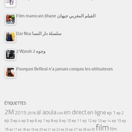
Film marocain Jihane الفيلم المغربي جيهان
Dar Nsa سلسلة دار النسا
2 Wjouh 2 وجوه
Pourquoi BeReal n’a jamais conquis les utilisateurs
ÉTIQUETTES
2M
al aoula
en direct
en ligne
2015
ep 1
ep 2
2016
CAN
ep 3
ep 4
ep 5
ep 6
ep 7
ep 11
ep 8
ep 9
ep 10
ep 12
ep 13
ep 15
ep
ep 14
film
film
16
ep 17
ep 21
ep 27
ep 18
ep 19
ep 20
ep 22
ep 23
ep 28
ep 30