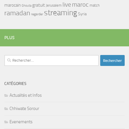
maroc
live
gratuit
marocain
Jerusalem
match
Ghouta
streaming
ramadan
Syria
regarder
PLUS
Rechercher :
CATÉGORIES
Actualités et Infos
Chhiwate Sorour
Evenements