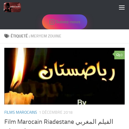
Skip to content
Suivez-nous
ÉTIQUETÉ :
MERYEM ZOUINE
0
FILMS MAROCAINS
1 DÉCEMBRE 2018
Film Marocain Riadestane الفيلم المغربي