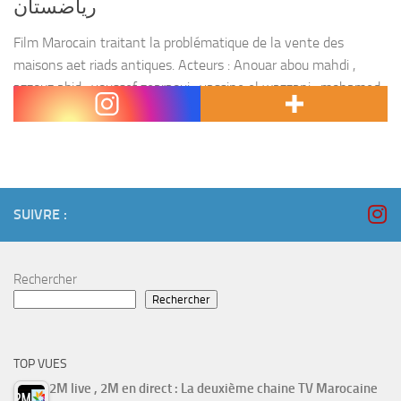
رياضستان
Film Marocain traitant la problématique de la vente des
maisons aet riads antiques. Acteurs : Anouar abou mahdi ,
azzouz abid , youssef zearaoui , yassine el wazzani , mohamed
al khatib , chaimaa...
SUIVRE :
Rechercher
Rechercher
TOP VUES
2M live , 2M en direct : La deuxième chaine TV Marocaine