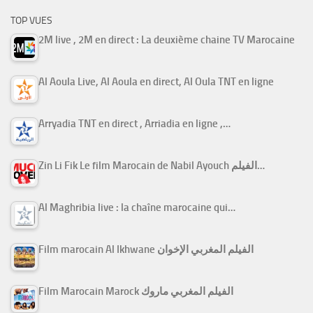
TOP VUES
2M live , 2M en direct : La deuxième chaine TV Marocaine
Al Aoula Live, Al Aoula en direct, Al Oula TNT en ligne
Arryadia TNT en direct , Arriadia en ligne ,…
Zin Li Fik Le film Marocain de Nabil Ayouch الفيلم…
Al Maghribia live : la chaîne marocaine qui…
Film marocain Al Ikhwane الفيلم المغربي الإخوان
Film Marocain Marock الفيلم المغربي ماروك