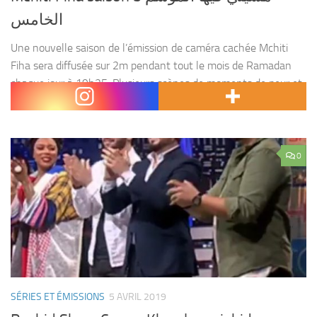
الخامس
Une nouvelle saison de l’émission de caméra cachée Mchiti
Fiha sera diffusée sur 2m pendant tout le mois de Ramadan
chaque jour à 19h25. Plusieurs scènes de moments de peur et
de sensations fortes...
0
SÉRIES ET ÉMISSIONS
5 AVRIL 2019