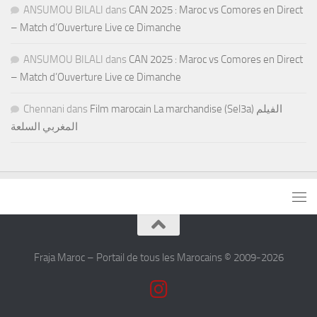
ANSUMOU BILALI
dans
CAN 2025 : Maroc vs Comores en Direct
– Match d’Ouverture Live ce Dimanche
ANSUMOU BILALI
dans
CAN 2025 : Maroc vs Comores en Direct
– Match d’Ouverture Live ce Dimanche
Chennani
dans
Film marocain La marchandise (Sel3a) الفيلم
المغربي السلعة
Fraja Maroc – Portail de tous les Marocains © 2009-2026