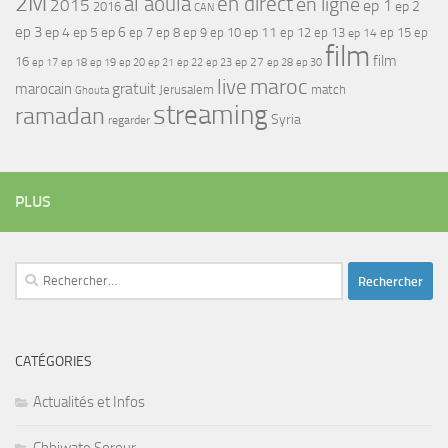
2M
al aoula
en direct
en ligne
2015
ep 1
ep 2
2016
CAN
ep 3
ep 4
ep 5
ep 6
ep 7
ep 11
ep 8
ep 9
ep 10
ep 12
ep 13
ep 15
ep
ep 14
film
film
16
ep 17
ep 21
ep 27
ep 18
ep 19
ep 20
ep 22
ep 23
ep 28
ep 30
maroc
live
gratuit
marocain
Jerusalem
match
Ghouta
streaming
ramadan
Syria
regarder
PLUS
Rechercher :
CATÉGORIES
Actualités et Infos