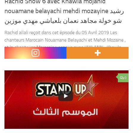
Rachid Show 6 avec Khawla mojahid
nouamane belayachi mehdi mozayine رشيد
شو خولة مجاهد نعمان بلعياشي مهدي موزين
Rachid allali reçoit dans cet épisode du 05 Avril 2019 Les
chanteurs Marocain Nouamane Belayachi et Mehdi Mozaine ,
et la chanteuse Marocaine connue avec JAYLANN : Khawla
moujahid. Des moments forts suspense et...
0