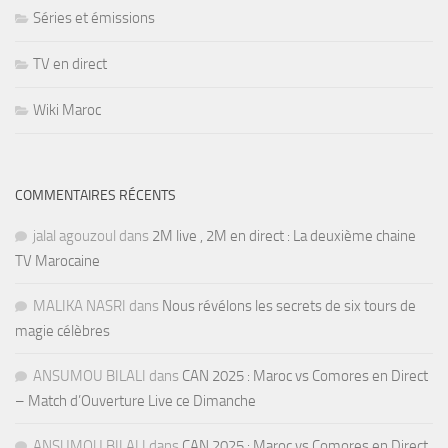
Séries et émissions
TV en direct
Wiki Maroc
COMMENTAIRES RÉCENTS
jalal agouzoul
dans
2M live , 2M en direct : La deuxième chaine
TV Marocaine
MALIKA NASRI
dans
Nous révélons les secrets de six tours de
magie célèbres
ANSUMOU BILALI
dans
CAN 2025 : Maroc vs Comores en Direct
– Match d’Ouverture Live ce Dimanche
ANSUMOU BILALI
dans
CAN 2025 : Maroc vs Comores en Direct