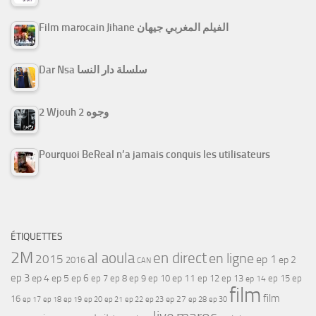
Film marocain Jihane الفيلم المغربي جيهان
Dar Nsa سلسلة دار النسا
2 Wjouh 2 وجوه
Pourquoi BeReal n’a jamais conquis les utilisateurs
ÉTIQUETTES
2M
al aoula
en direct
en ligne
2015
ep 1
ep 2
2016
CAN
ep 3
ep 4
ep 5
ep 6
ep 7
ep 11
ep 8
ep 9
ep 10
ep 12
ep 13
ep 15
ep
ep 14
film
film
16
ep 17
ep 21
ep 27
ep 18
ep 19
ep 20
ep 22
ep 23
ep 28
ep 30