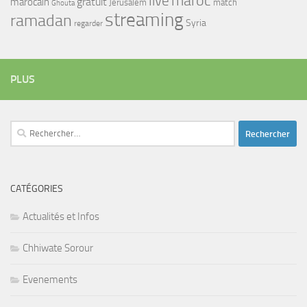
maroc
live
gratuit
marocain
Jerusalem
match
Ghouta
streaming
ramadan
Syria
regarder
PLUS
Rechercher :
CATÉGORIES
Actualités et Infos
Chhiwate Sorour
Evenements