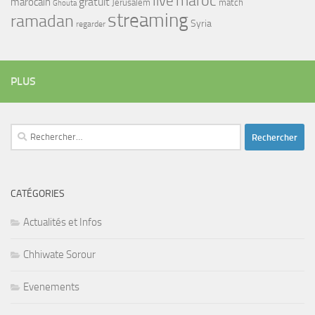
maroc
live
gratuit
marocain
Jerusalem
match
Ghouta
streaming
ramadan
Syria
regarder
PLUS
Rechercher :
CATÉGORIES
Actualités et Infos
Chhiwate Sorour
Evenements