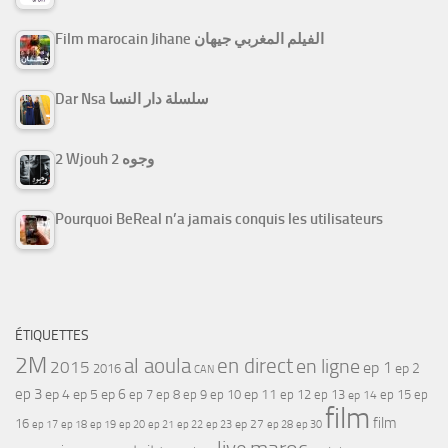
Film marocain Jihane الفيلم المغربي جيهان
Dar Nsa سلسلة دار النسا
2 Wjouh 2 وجوه
Pourquoi BeReal n’a jamais conquis les utilisateurs
ÉTIQUETTES
2M
al aoula
en direct
en ligne
2015
ep 1
ep 2
2016
CAN
ep 3
ep 4
ep 5
ep 6
ep 7
ep 11
ep 8
ep 9
ep 10
ep 12
ep 13
ep 15
ep
ep 14
film
film
16
ep 17
ep 21
ep 27
ep 18
ep 19
ep 20
ep 22
ep 23
ep 28
ep 30