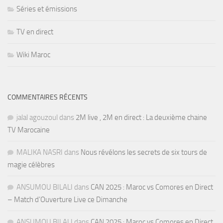
Séries et émissions
TV en direct
Wiki Maroc
COMMENTAIRES RÉCENTS
jalal agouzoul
dans
2M live , 2M en direct : La deuxième chaine
TV Marocaine
MALIKA NASRI
dans
Nous révélons les secrets de six tours de
magie célèbres
ANSUMOU BILALI
dans
CAN 2025 : Maroc vs Comores en Direct
– Match d’Ouverture Live ce Dimanche
ANSUMOU BILALI
dans
CAN 2025 : Maroc vs Comores en Direct