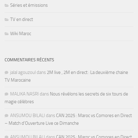
Séries et émissions
TV en direct
Wiki Maroc
COMMENTAIRES RÉCENTS
jalal agouzoul
dans
2M live , 2M en direct : La deuxième chaine
TV Marocaine
MALIKA NASRI
dans
Nous révélons les secrets de six tours de
magie célèbres
ANSUMOU BILALI
dans
CAN 2025 : Maroc vs Comores en Direct
– Match d’Ouverture Live ce Dimanche
ANSUMOU BILALI
dans
CAN 2025 : Maroc vs Comores en Direct