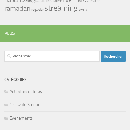
maroc
live
gratuit
marocain
Jerusalem
match
Ghouta
streaming
ramadan
Syria
regarder
PLUS
Rechercher :
CATÉGORIES
Actualités et Infos
Chhiwate Sorour
Evenements