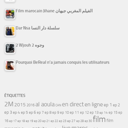
Film marocain Jihane الفيلم المغربي جيهان
Dar Nsa سلسلة دار النسا
2 Wjouh 2 وجوه
Pourquoi BeReal n’a jamais conquis les utilisateurs
ÉTIQUETTES
2M
al aoula
en direct
en ligne
2015
ep 1
ep 2
2016
CAN
ep 3
ep 4
ep 5
ep 6
ep 7
ep 11
ep 8
ep 9
ep 10
ep 12
ep 13
ep 15
ep
ep 14
film
film
16
ep 17
ep 21
ep 27
ep 18
ep 19
ep 20
ep 22
ep 23
ep 28
ep 30