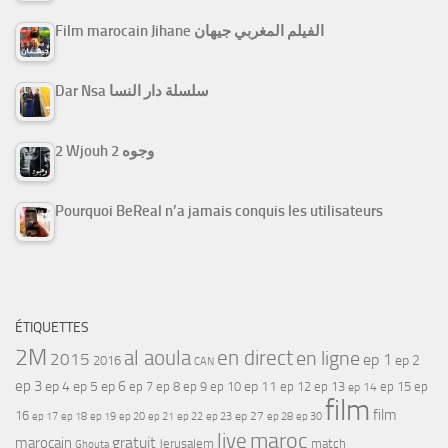
Film marocain Jihane الفيلم المغربي جيهان
Dar Nsa سلسلة دار النسا
2 Wjouh 2 وجوه
Pourquoi BeReal n’a jamais conquis les utilisateurs
ÉTIQUETTES
2M
al aoula
en direct
en ligne
2015
ep 1
ep 2
2016
CAN
ep 3
ep 4
ep 5
ep 6
ep 7
ep 11
ep 8
ep 9
ep 10
ep 12
ep 13
ep 15
ep
ep 14
film
film
16
ep 17
ep 21
ep 27
ep 18
ep 19
ep 20
ep 22
ep 23
ep 28
ep 30
maroc
live
gratuit
marocain
Jerusalem
match
Ghouta