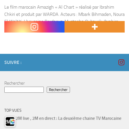
Le film marocain Amazigh « Al Chart » réalisé par Ibrahim
Chkiri et produit par WARDA. Acteurs : Mbark Bihmaden, Noura
El Waltiti, Lhouceine Berdaouz, Mustapha Oubayrik, Ibrahim
Belazri, Fatima Soussi.
SUIVRE :
Rechercher
Rechercher
TOP VUES
2M live , 2M en direct : La deuxième chaine TV Marocaine