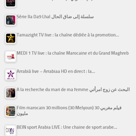
Série Ila Da9 Lhal سلسلة إلى ضاق الحال
Tamazight TV live : la chaîne dédiée à la promotion…
MEDI 1 TV live : la chaîne Marocaine et du Grand Maghreb
Arrabiâ live – Arrabiaa HD en direct : la…
A la recherche du mari de ma femme البحث عن زوج امرأتي
Film marocain 30 millions (30 Melyoun) فيلم مغربي 30
مليون
BEIN sport Arabia LIVE : Une chaine de sport arabe…