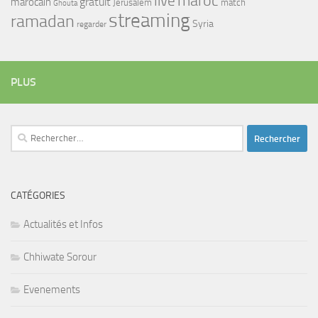
maroc
live
gratuit
marocain
Jerusalem
match
Ghouta
streaming
ramadan
Syria
regarder
PLUS
Rechercher :
CATÉGORIES
Actualités et Infos
Chhiwate Sorour
Evenements