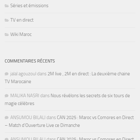
Séries et émissions
TV en direct
Wiki Maroc
COMMENTAIRES RÉCENTS
jalal agouzoul
dans
2M live , 2M en direct : La deuxième chaine
TV Marocaine
MALIKA NASRI
dans
Nous révélons les secrets de six tours de
magie célèbres
ANSUMOU BILALI
dans
CAN 2025 : Maroc vs Comores en Direct
– Match d’Ouverture Live ce Dimanche
ANSUMOU BILALI
dans
CAN 2025 : Maroc vs Comores en Direct