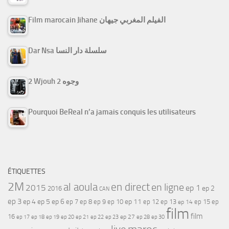
Film marocain Jihane الفيلم المغربي جيهان
Dar Nsa سلسلة دار النسا
2 Wjouh 2 وجوه
Pourquoi BeReal n’a jamais conquis les utilisateurs
ÉTIQUETTES
2M
al aoula
en direct
en ligne
2015
ep 1
ep 2
2016
CAN
ep 3
ep 4
ep 5
ep 6
ep 7
ep 11
ep 8
ep 9
ep 10
ep 12
ep 13
ep 15
ep
ep 14
film
film
16
ep 17
ep 21
ep 27
ep 18
ep 19
ep 20
ep 22
ep 23
ep 28
ep 30