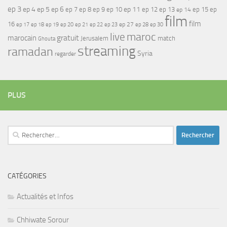
ep 3
ep 4
ep 5
ep 6
ep 7
ep 11
ep 8
ep 9
ep 10
ep 12
ep 13
ep 15
ep
ep 14
film
film
16
ep 17
ep 21
ep 27
ep 18
ep 19
ep 20
ep 22
ep 23
ep 28
ep 30
maroc
live
gratuit
marocain
Jerusalem
match
Ghouta
streaming
ramadan
Syria
regarder
PLUS
Rechercher :
CATÉGORIES
Actualités et Infos
Chhiwate Sorour