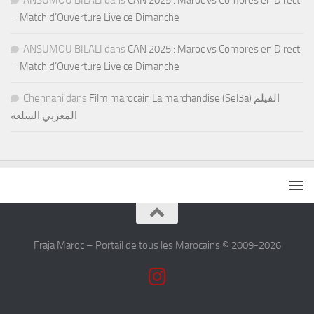
– Match d’Ouverture Live ce Dimanche
ANSUMOU BILALI
dans
CAN 2025 : Maroc vs Comores en Direct
– Match d’Ouverture Live ce Dimanche
Chennani
dans
Film marocain La marchandise (Sel3a) الفيلم
المغربي السلعة
Fraja Maroc – Portail de tous les Marocains © 2009-2026