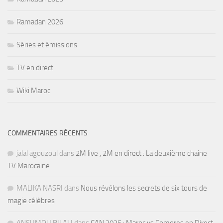
Ramadan 2026
Séries et émissions
TV en direct
Wiki Maroc
COMMENTAIRES RÉCENTS
jalal agouzoul
dans
2M live , 2M en direct : La deuxième chaine
TV Marocaine
MALIKA NASRI
dans
Nous révélons les secrets de six tours de
magie célèbres
ANSUMOU BILALI
dans
CAN 2025 : Maroc vs Comores en Direct