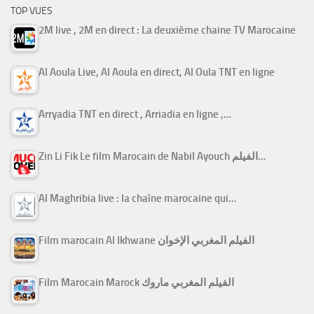
TOP VUES
2M live , 2M en direct : La deuxième chaine TV Marocaine
Al Aoula Live, Al Aoula en direct, Al Oula TNT en ligne
Arryadia TNT en direct , Arriadia en ligne ,…
Zin Li Fik Le film Marocain de Nabil Ayouch الفيلم…
Al Maghribia live : la chaîne marocaine qui…
Film marocain Al Ikhwane الفيلم المغربي الإخوان
Film Marocain Marock الفيلم المغربي ماروك