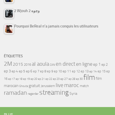
2 Wjouh 2 وجوه
Pourquoi BeReal n’a jamais conquis les utilisateurs
ÉTIQUETTES
2M
al aoula
en direct
en ligne
2015
ep 1
ep 2
2016
CAN
ep 3
ep 4
ep 5
ep 6
ep 7
ep 11
ep 8
ep 9
ep 10
ep 12
ep 13
ep 15
ep
ep 14
film
film
16
ep 17
ep 21
ep 27
ep 18
ep 19
ep 20
ep 22
ep 23
ep 28
ep 30
maroc
live
gratuit
marocain
Jerusalem
match
Ghouta
streaming
ramadan
Syria
regarder
PLUS