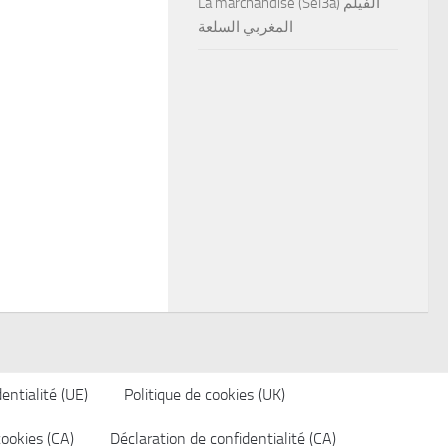
La marchandise (Sel3a) الفيلم
المغربي السلعة
entialité (UE)
Politique de cookies (UK)
cookies (CA)
Déclaration de confidentialité (CA)