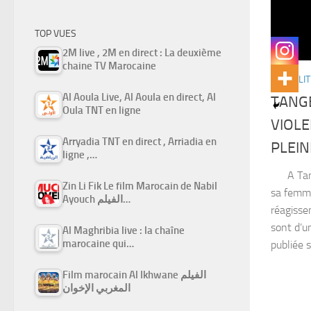
TOP VUES
2M live , 2M en direct : La deuxième
chaine TV Marocaine
ACTUALIT
Al Aoula Live, Al Aoula en direct, Al
TANGE
Oula TNT en ligne
VIOL
Arryadia TNT en direct , Arriadia en
PLEIN
ligne ,…
A Tange
Zin Li Fik Le film Marocain de Nabil
sa femme
Ayouch الفيلم…
réagisse
sont d’u
Al Maghribia live : la chaîne
marocaine qui…
publiée s
Film marocain Al Ikhwane الفيلم
المغربي الإخوان