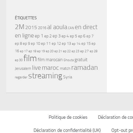
ÉTIQUETTES
2M
al aoula
en direct
2015
2016
CAN
en ligne
ep 1
ep 3
ep 2
ep 4
ep 5
ep 6
ep 7
ep 11
ep 8
ep 9
ep 10
ep 12
ep 13
ep 15
ep
ep 14
16
ep 17
ep 21
ep 27
ep 18
ep 19
ep 20
ep 22
ep 23
ep 28
film
gratuit
film marocain
ep 30
Ghouta
ramadan
maroc
live
Jerusalem
match
streaming
Syria
regarder
Politique de cookies
Déclaration de con
Déclaration de confidentialité (UK)
Opt-out pr