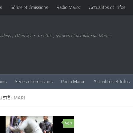
s
Séries et émissions
Radio Maroc
Actualités et Infos
vidéos , TV en ligne , recettes , astuces et actualité du Maroc
ains
Séries et émissions
Radio Maroc
Actualités et Infos
UETÉ :
MARI
0