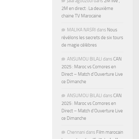
jalal agouzoul
dans
2M live ,
2M en direct : La deuxième
chaine TV Marocaine
MALIKA NASRI
dans
Nous
révélons les secrets de six tours
de magie célèbres
ANSUMOU BILALI
dans
CAN
2025 : Maroc vs Comores en
Direct – Match d’Ouverture Live
ce Dimanche
ANSUMOU BILALI
dans
CAN
2025 : Maroc vs Comores en
Direct – Match d’Ouverture Live
ce Dimanche
Chennani
dans
Film marocain