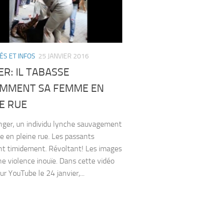
ÉS ET INFOS
25 JANVIER 2016
R: IL TABASSE
EMMENT SA FEMME EN
E RUE
r, un individu lynche sauvagement
 en pleine rue. Les passants
nt timidement. Révoltant! Les images
ne violence inouïe. Dans cette vidéo
ur YouTube le 24 janvier,...